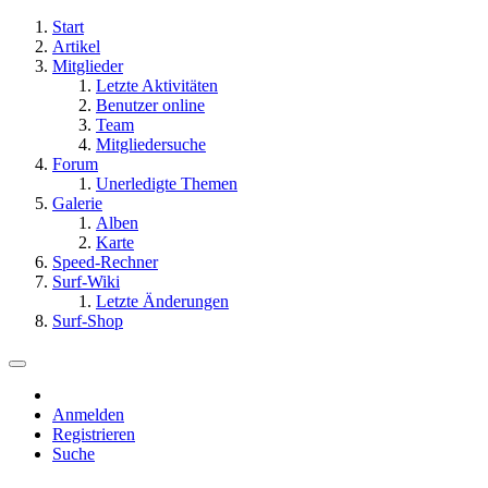
Start
Artikel
Mitglieder
Letzte Aktivitäten
Benutzer online
Team
Mitgliedersuche
Forum
Unerledigte Themen
Galerie
Alben
Karte
Speed-Rechner
Surf-Wiki
Letzte Änderungen
Surf-Shop
Anmelden
Registrieren
Suche