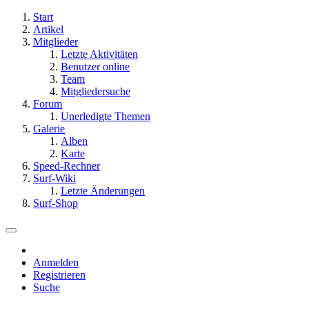
Start
Artikel
Mitglieder
Letzte Aktivitäten
Benutzer online
Team
Mitgliedersuche
Forum
Unerledigte Themen
Galerie
Alben
Karte
Speed-Rechner
Surf-Wiki
Letzte Änderungen
Surf-Shop
Anmelden
Registrieren
Suche