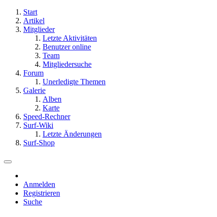
Start
Artikel
Mitglieder
Letzte Aktivitäten
Benutzer online
Team
Mitgliedersuche
Forum
Unerledigte Themen
Galerie
Alben
Karte
Speed-Rechner
Surf-Wiki
Letzte Änderungen
Surf-Shop
Anmelden
Registrieren
Suche