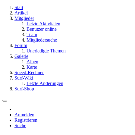
Start
Artikel
Mitglieder
Letzte Aktivitäten
Benutzer online
Team
Mitgliedersuche
Forum
Unerledigte Themen
Galerie
Alben
Karte
Speed-Rechner
Surf-Wiki
Letzte Änderungen
Surf-Shop
Anmelden
Registrieren
Suche