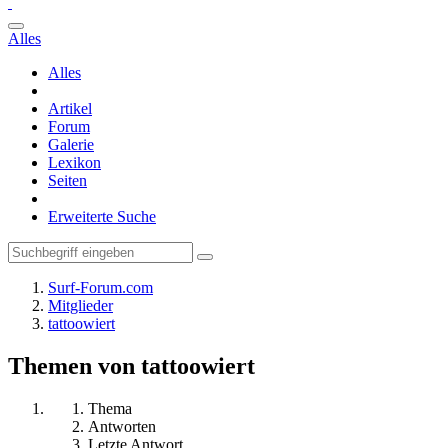
Alles
Alles
Artikel
Forum
Galerie
Lexikon
Seiten
Erweiterte Suche
Surf-Forum.com
Mitglieder
tattoowiert
Themen von tattoowiert
Thema
Antworten
Letzte Antwort