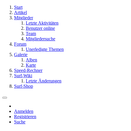
Start
Artikel
Mitglieder
Letzte Aktivitäten
Benutzer online
Team
Mitgliedersuche
Forum
Unerledigte Themen
Galerie
Alben
Karte
Speed-Rechner
Surf-Wiki
Letzte Änderungen
Surf-Shop
Anmelden
Registrieren
Suche