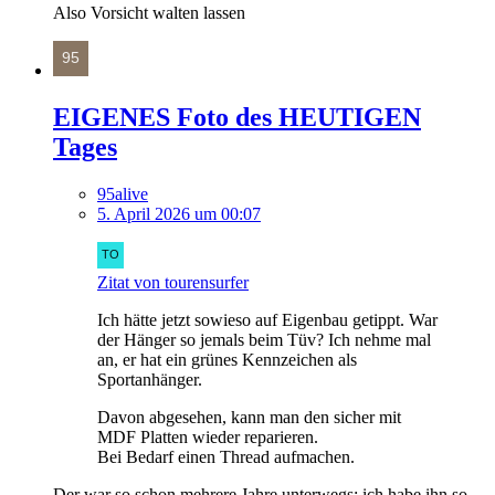
Also Vorsicht walten lassen
EIGENES Foto des HEUTIGEN
Tages
95alive
5. April 2026 um 00:07
Zitat von tourensurfer
Ich hätte jetzt sowieso auf Eigenbau getippt. War
der Hänger so jemals beim Tüv? Ich nehme mal
an, er hat ein grünes Kennzeichen als
Sportanhänger.
Davon abgesehen, kann man den sicher mit
MDF Platten wieder reparieren.
Bei Bedarf einen Thread aufmachen.
Der war so schon mehrere Jahre unterwegs; ich habe ihn so