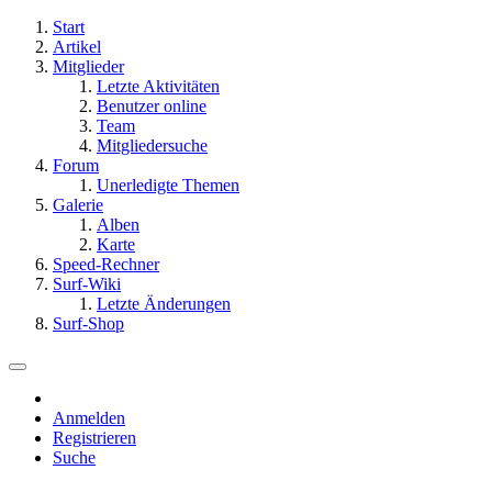
Start
Artikel
Mitglieder
Letzte Aktivitäten
Benutzer online
Team
Mitgliedersuche
Forum
Unerledigte Themen
Galerie
Alben
Karte
Speed-Rechner
Surf-Wiki
Letzte Änderungen
Surf-Shop
Anmelden
Registrieren
Suche