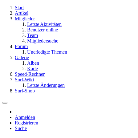
Start
Artikel
Mitglieder
Letzte Aktivitäten
Benutzer online
Team
Mitgliedersuche
Forum
Unerledigte Themen
Galerie
Alben
Karte
Speed-Rechner
Surf-Wiki
Letzte Änderungen
Surf-Shop
Anmelden
Registrieren
Suche