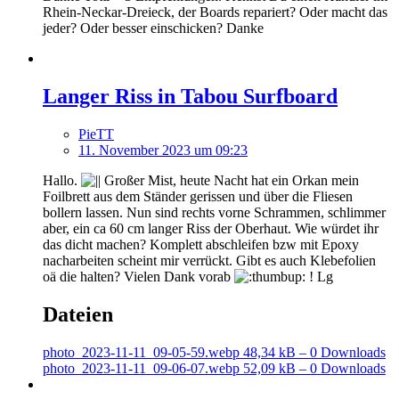
Rhein-Neckar-Dreieck, der Boards repariert? Oder macht das
jeder? Oder besser einschicken? Danke
Langer Riss in Tabou Surfboard
PieTT
11. November 2023 um 09:23
Hallo.
Großer Mist, heute Nacht hat ein Orkan mein
Foilbrett aus dem Ständer gerissen und über die Fliesen
bollern lassen. Nun sind rechts vorne Schrammen, schlimmer
aber, ein ca 60 cm langer Riss der Oberhaut. Wie würdet ihr
das dicht machen? Komplett abschleifen bzw mit Epoxy
nacharbeiten scheint mir verrückt. Gibt es auch Klebefolien
oä die halten? Vielen Dank vorab
! Lg
Dateien
photo_2023-11-11_09-05-59.webp
48,34 kB – 0 Downloads
photo_2023-11-11_09-06-07.webp
52,09 kB – 0 Downloads