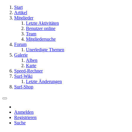
Start
Artikel
Mitglieder
Letzte Aktivitäten
Benutzer online
Team
Mitgliedersuche
Forum
Unerledigte Themen
Galerie
Alben
Karte
Speed-Rechner
Surf-Wiki
Letzte Änderungen
Surf-Shop
Anmelden
Registrieren
Suche