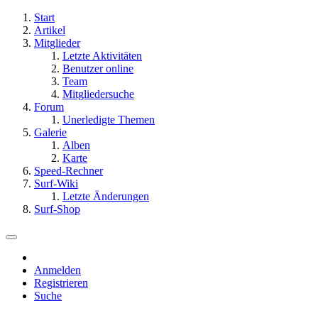
Start
Artikel
Mitglieder
Letzte Aktivitäten
Benutzer online
Team
Mitgliedersuche
Forum
Unerledigte Themen
Galerie
Alben
Karte
Speed-Rechner
Surf-Wiki
Letzte Änderungen
Surf-Shop
Anmelden
Registrieren
Suche