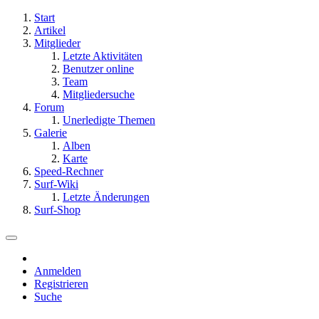
Start
Artikel
Mitglieder
Letzte Aktivitäten
Benutzer online
Team
Mitgliedersuche
Forum
Unerledigte Themen
Galerie
Alben
Karte
Speed-Rechner
Surf-Wiki
Letzte Änderungen
Surf-Shop
Anmelden
Registrieren
Suche