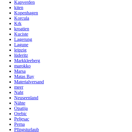
Kapverden
kiten
Kopenhagen
Korcula
Krk
kroatien
Kuciste
Lagerung
Lagune
leipzig
lüderitz
Markkleeberg
marokko
Marsa
Matas Bay
Materialversand
meer
Naht
Neuseenland
Nähte
Opatija
Orebic
Peljesac
Perna
Pfingsturlaub