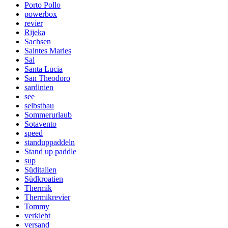
Porto Pollo
powerbox
revier
Rijeka
Sachsen
Saintes Maries
Sal
Santa Lucia
San Theodoro
sardinien
see
selbstbau
Sommerurlaub
Sotavento
speed
standuppaddeln
Stand up paddle
sup
Süditalien
Südkroatien
Thermik
Thermikrevier
Tommy
verklebt
versand