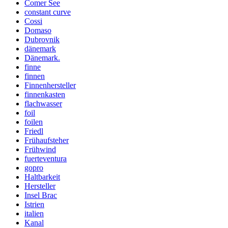
Comer See
constant curve
Cossi
Domaso
Dubrovnik
dänemark
Dänemark.
finne
finnen
Finnenhersteller
finnenkasten
flachwasser
foil
foilen
Friedl
Frühaufsteher
Frühwind
fuerteventura
gopro
Haltbarkeit
Hersteller
Insel Brac
Istrien
italien
Kanal