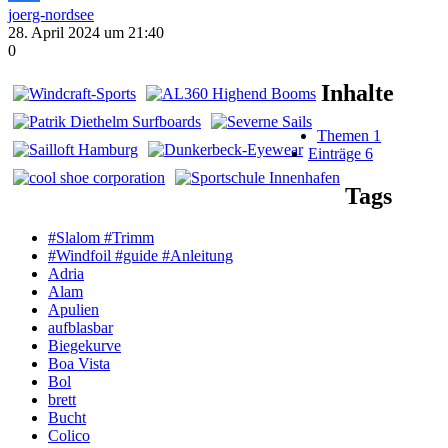
joerg-nordsee
28. April 2024 um 21:40
0
Inhalte
Themen
1
Einträge
6
Tags
#Slalom #Trimm
#Windfoil #guide #Anleitung
Adria
Alam
Apulien
aufblasbar
Biegekurve
Boa Vista
Bol
brett
Bucht
Colico