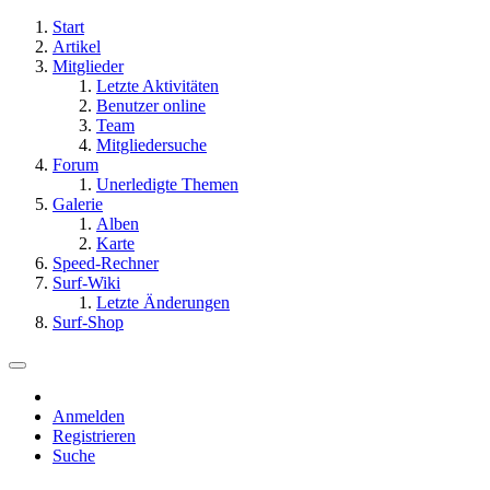
Start
Artikel
Mitglieder
Letzte Aktivitäten
Benutzer online
Team
Mitgliedersuche
Forum
Unerledigte Themen
Galerie
Alben
Karte
Speed-Rechner
Surf-Wiki
Letzte Änderungen
Surf-Shop
Anmelden
Registrieren
Suche