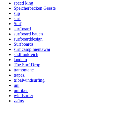
speed king
Speicherbecken Geeste
sup
surf
Surf
surfboard
surfboard bauen
surfboarddesign
Surfboards
surf camp mentawai
südfrankreich
tandem
The Surf Drop
tramontane
trapez
tribalwindsurfing
uni
unifiber
windsurfer
z-fins