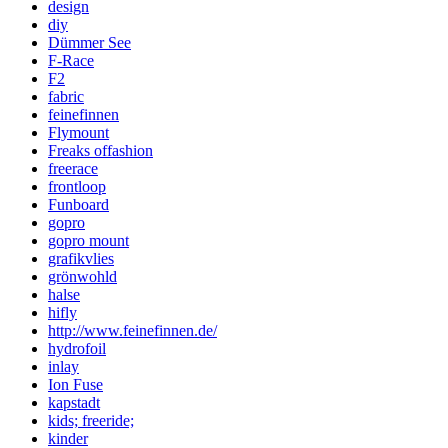
design
diy
Dümmer See
F-Race
F2
fabric
feinefinnen
Flymount
Freaks offashion
freerace
frontloop
Funboard
gopro
gopro mount
grafikvlies
grönwohld
halse
hifly
http://www.feinefinnen.de/
hydrofoil
inlay
Ion Fuse
kapstadt
kids; freeride;
kinder