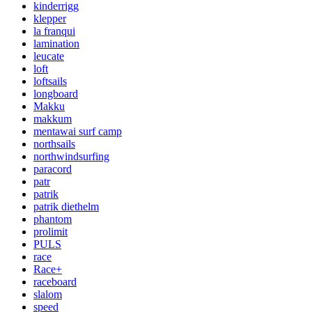
kinderrigg
klepper
la franqui
lamination
leucate
loft
loftsails
longboard
Makku
makkum
mentawai surf camp
northsails
northwindsurfing
paracord
patr
patrik
patrik diethelm
phantom
prolimit
PULS
race
Race+
raceboard
slalom
speed