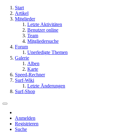
Start
Artikel
Mitglieder
Letzte Aktivitäten
Benutzer online
Team
Mitgliedersuche
Forum
Unerledigte Themen
Galerie
Alben
Karte
Speed-Rechner
Surf-Wiki
Letzte Änderungen
Surf-Shop
Anmelden
Registrieren
Suche