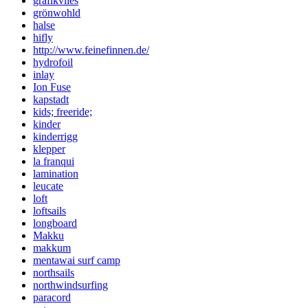
grafikvlies
grönwohld
halse
hifly
http://www.feinefinnen.de/
hydrofoil
inlay
Ion Fuse
kapstadt
kids; freeride;
kinder
kinderrigg
klepper
la franqui
lamination
leucate
loft
loftsails
longboard
Makku
makkum
mentawai surf camp
northsails
northwindsurfing
paracord