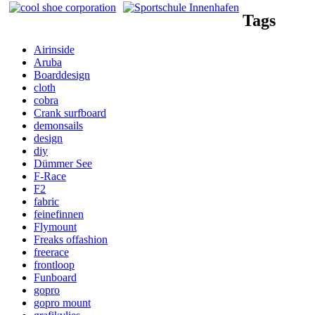
Tags
Airinside
Aruba
Boarddesign
cloth
cobra
Crank surfboard
demonsails
design
diy
Dümmer See
F-Race
F2
fabric
feinefinnen
Flymount
Freaks offashion
freerace
frontloop
Funboard
gopro
gopro mount