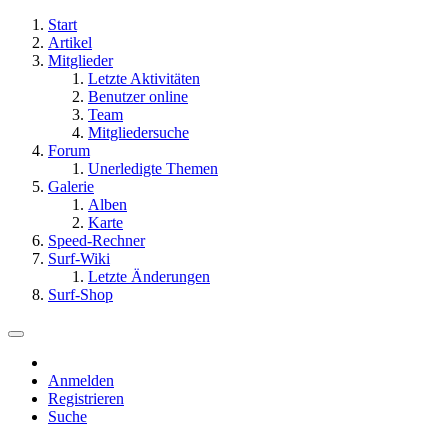
Start
Artikel
Mitglieder
Letzte Aktivitäten
Benutzer online
Team
Mitgliedersuche
Forum
Unerledigte Themen
Galerie
Alben
Karte
Speed-Rechner
Surf-Wiki
Letzte Änderungen
Surf-Shop
Anmelden
Registrieren
Suche