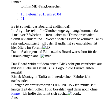
Finnen
C-Fins,MB-Fins,Lessacher
13. Februar 2011 um 20:04
#1
Es ist soweit...das Board ist endlich da!!!
Im Augut bestellt , für Oktober zugesagt , angekommen das
1.mal vor 2 Wochen ... freu... aber mit Transportschaden.
Somit reklamiert und 1 Woche später Ersatz bekommen...alles
sehr unkompliziert , toll , der Händler ist zu empfehlen. Ist
hier öfters im Forum
Da muß aber jemand Bluten...das Board war schon für den
Urlaub eingeplant...
Das Board wirkt auf dem ersten Blick sehr gut verarbeitet aus
mit viel Liebe zu Detail...z.B. Logo in die Fußschlaufen
genäht!
Bin ab Montag in Tarifa und werde einen Fahrbericht
nachsenden.
Einziger Wehrmutstropfen : DER PREIS - ich mußte seit
langer Zeit den vollen Totto bezahlen und dann noch ohne
Finne
- ich hoffe das lohnt sich auch...
Jens