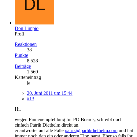
Don Limpio
Profi
Reaktionen
38
Punkte
8.528
Beiträge
1.569
Karteneintrag
ja
20. Juni 2011 um 15:44
#13
Hi,
wegen Finnenempfehlung für PD Boards, schreibt doch
einfach Patrik Diethelm direkt an,
er antwortet auf alle Fälle
patrik@partikdiethelm.com
und hat
immer noch den ein oder anderen Tipp parat. Ebenso falls ihr