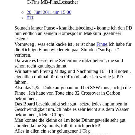
C-Fins,MB-Fins,Lessacher
20. Juni 2011 um 15:00
#11
So,nach langer Pause - krankheitsbedingt - konnte ich den PD
nun endlich an seinem Homespot in Makkum Ijsselmeer
testen :
Vorneweg , was echt kacke ist , er ist ohne
Finne
.Ich habe für
die Richtige Finne wieder ein paar Stunden "surfspass"
verloren.
Da wäre es besser eine Serienfinne mitzuliefern , die sind
schon recht gut abgestimmt.
Wir hatte am Freitag Mittag und Nachmittag 16 - 18 Knoten ,
eigentlich optimal für den Offroad , aber ich wollte ja PD
fahren.
Also das 5,9er Duke aufgebaut und bei SSW raus , ach ja die
Finne . Ich hatte von Totte eine 32 Crossover in Carbon
bekommen.
Das Board beschleunigt sehr gut , setzte jedes anpumpen in
Geschwindigkeit um.Ich habe es sehr leicht aus dem Wasser
bekommen , kleine Chops.
Man konnte die kleine ca.1m hohe Dünungswelle sehr gut
abreiten,keine Spinouts, toll für mich perfekt!
Alles in allen ein sehr gelungener 1.Tag