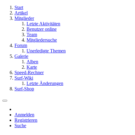
Start
Artikel
Mitglieder
Letzte Aktivitäten
Benutzer online
Team
Mitgliedersuche
Forum
Unerledigte Themen
Galerie
Alben
Karte
Speed-Rechner
Surf-Wiki
Letzte Änderungen
Surf-Shop
Anmelden
Registrieren
Suche