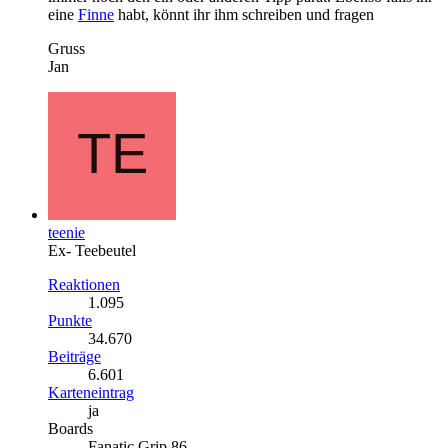
eine
Finne
habt, könnt ihr ihm schreiben und fragen
Gruss
Jan
teenie
Ex- Teebeutel
Reaktionen
1.095
Punkte
34.670
Beiträge
6.601
Karteneintrag
ja
Boards
Fanatic Grip 86