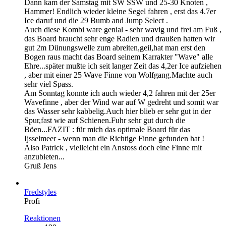
Dann kam der Samstag mit SW SSW und 25-30 Knoten ,
Hammer! Endlich wieder kleine Segel fahren , erst das 4.7er
Ice daruf und die 29 Bumb and Jump Select .
Auch diese Kombi ware genial - sehr wavig und frei am Fuß ,
das Board braucht sehr enge Radien und draußen hatten wir
gut 2m Dünungswelle zum abreiten,geil,hat man erst den
Bogen raus macht das Board seinem Karrakter "Wave" alle
Ehre...später mußte ich seit langer Zeit das 4,2er Ice aufziehen
, aber mit einer 25 Wave Finne von Wolfgang.Machte auch
sehr viel Spass.
Am Sonntag konnte ich auch wieder 4,2 fahren mit der 25er
Wavefinne , aber der Wind war auf W gedreht und somit war
das Wasser sehr kabbelig.Auch hier blieb er sehr gut in der
Spur,fast wie auf Schienen.Fuhr sehr gut durch die
Böen...FAZIT : für mich das optimale Board für das
Ijsselmeer - wenn man die Richtige Finne gefunden hat !
Also Patrick , vielleicht ein Anstoss doch eine Finne mit
anzubieten...
Gruß Jens
Fredstyles
Profi
Reaktionen