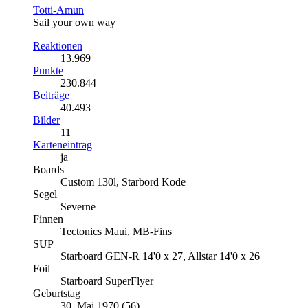
Totti-Amun
Sail your own way
Reaktionen
13.969
Punkte
230.844
Beiträge
40.493
Bilder
11
Karteneintrag
ja
Boards
Custom 130l, Starbord Kode
Segel
Severne
Finnen
Tectonics Maui, MB-Fins
SUP
Starboard GEN-R 14'0 x 27, Allstar 14'0 x 26
Foil
Starboard SuperFlyer
Geburtstag
30. Mai 1970 (56)