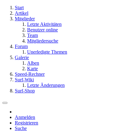
Start
Artikel
Mitglieder
Letzte Aktivitäten
Benutzer online
Team
Mitgliedersuche
Forum
Unerledigte Themen
Galerie
Alben
Karte
Speed-Rechner
Surf-Wiki
Letzte Änderungen
Surf-Shop
Anmelden
Registrieren
Suche