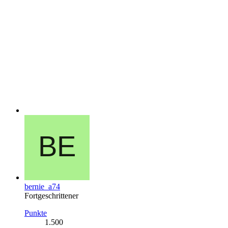
bernie_a74
Fortgeschrittener
Punkte
1.500