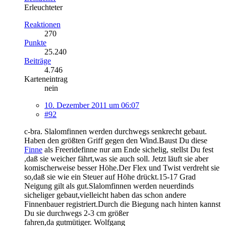
Erleuchteter
Reaktionen
270
Punkte
25.240
Beiträge
4.746
Karteneintrag
nein
10. Dezember 2011 um 06:07
#92
c-bra. Slalomfinnen werden durchwegs senkrecht gebaut.
Haben den größten Griff gegen den Wind.Baust Du diese
Finne
als Freeridefinne nur am Ende sichelig, stellst Du fest
,daß sie weicher fährt,was sie auch soll. Jetzt läuft sie aber
komischerweise besser Höhe.Der Flex und Twist verdreht sie
so,daß sie wie ein Steuer auf Höhe drückt.15-17 Grad
Neigung gilt als gut.Slalomfinnen werden neuerdinds
sicheliger gebaut,vielleicht haben das schon andere
Finnenbauer registriert.Durch die Biegung nach hinten kannst
Du sie durchwegs 2-3 cm größer
fahren,da gutmütiger. Wolfgang