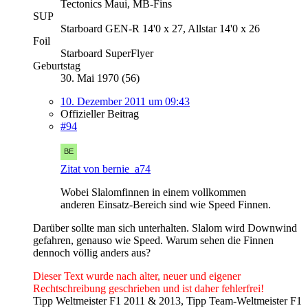
Tectonics Maui, MB-Fins
SUP
Starboard GEN-R 14'0 x 27, Allstar 14'0 x 26
Foil
Starboard SuperFlyer
Geburtstag
30. Mai 1970 (56)
10. Dezember 2011 um 09:43
Offizieller Beitrag
#94
Zitat von bernie_a74
Wobei Slalomfinnen in einem vollkommen
anderen Einsatz-Bereich sind wie Speed Finnen.
Darüber sollte man sich unterhalten. Slalom wird Downwind
gefahren, genauso wie Speed. Warum sehen die Finnen
dennoch völlig anders aus?
Dieser Text wurde nach alter, neuer und eigener
Rechtschreibung geschrieben und ist daher fehlerfrei!
Tipp Weltmeister F1 2011 & 2013, Tipp Team-Weltmeister F1