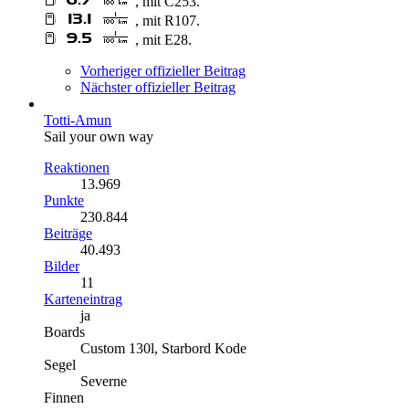
, mit C253.
, mit R107.
, mit E28.
Vorheriger offizieller Beitrag
Nächster offizieller Beitrag
Totti-Amun
Sail your own way
Reaktionen
13.969
Punkte
230.844
Beiträge
40.493
Bilder
11
Karteneintrag
ja
Boards
Custom 130l, Starbord Kode
Segel
Severne
Finnen