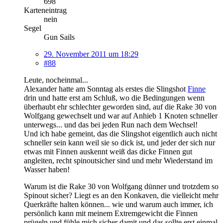
698
Karteneintrag
nein
Segel
Gun Sails
29. November 2011 um 18:29
#88
Leute, nocheinmal...
Alexander hatte am Sonntag als erstes die Slingshot
Finne
drin und hatte erst am Schluß, wo die Bedingungen wenn
überhaubt ehr schlechter geworden sind, auf die Rake 30 von
Wolfgang gewechselt und war auf Anhieb 1 Knoten schneller
unterwegs... und das bei jeden Run nach dem Wechsel!
Und ich habe gemeint, das die Slingshot eigentlich auch nicht
schneller sein kann weil sie so dick ist, und jeder der sich nur
etwas mit Finnen auskennt weiß das dicke Finnen gut
angleiten, recht spinoutsicher sind und mehr Wiederstand im
Wasser haben!
Warum ist die Rake 30 von Wolfgang dünner und trotzdem so
Spinout sicher? Liegt es an den Konkaven, die vielleicht mehr
Querkräfte halten können... wie und warum auch immer, ich
persönlich kann mit meinem Extremgewicht die Finnen
prügeln und fühle mich sicher damit und das sollte erst einmal