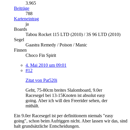
3.965
Beiträge
788
Karteneintrag
ja
Boards
Tabou Rocket 115 LTD (2010) / 3S 96 LTD (2010)
Segel
Gaastra Remedy / Poison / Manic
Finnen
Choco Fin Spirit
4. Mai 2010 um 09:01
#12
Zitat von Pat520i
Geht, 75-80cm breites Slalomboard, 9.0er
Racesegel bei 13-15Knoten ist absolut easy
going. Aber ich will den Freerider sehen, der
mithält.
Ein 9.0er Racesegel ist per definitionem niemals "easy
going", schon beim Aufriggen nicht. Aber lassen wir das, sind
halt grundsätzliche Entscheidungen.