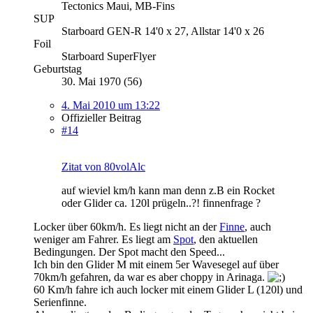
Tectonics Maui, MB-Fins
SUP
Starboard GEN-R 14'0 x 27, Allstar 14'0 x 26
Foil
Starboard SuperFlyer
Geburtstag
30. Mai 1970 (56)
4. Mai 2010 um 13:22
Offizieller Beitrag
#14
Zitat von 80volAlc
auf wieviel km/h kann man denn z.B ein Rocket
oder Glider ca. 120l prügeln..?! finnenfrage ?
Locker über 60km/h. Es liegt nicht an der
Finne
, auch
weniger am Fahrer. Es liegt am
Spot
, den aktuellen
Bedingungen. Der Spot macht den Speed...
Ich bin den Glider M mit einem 5er Wavesegel auf über
70km/h gefahren, da war es aber choppy in Arinaga.
60 Km/h fahre ich auch locker mit einem Glider L (120l) und
Serienfinne.