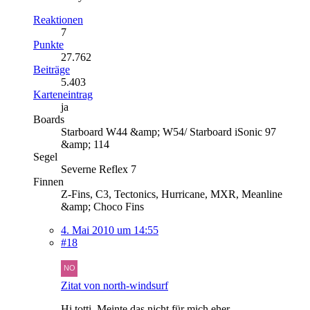
Reaktionen
7
Punkte
27.762
Beiträge
5.403
Karteneintrag
ja
Boards
Starboard W44 &amp; W54/ Starboard iSonic 97
&amp; 114
Segel
Severne Reflex 7
Finnen
Z-Fins, C3, Tectonics, Hurricane, MXR, Meanline
&amp; Choco Fins
4. Mai 2010 um 14:55
#18
Zitat von north-windsurf
Hi totti. Meinte das nicht für mich eher