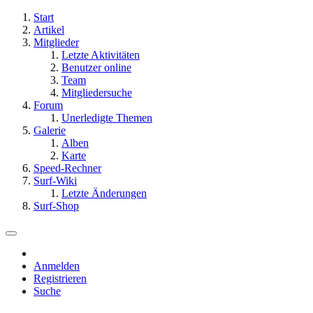
Start
Artikel
Mitglieder
Letzte Aktivitäten
Benutzer online
Team
Mitgliedersuche
Forum
Unerledigte Themen
Galerie
Alben
Karte
Speed-Rechner
Surf-Wiki
Letzte Änderungen
Surf-Shop
Anmelden
Registrieren
Suche