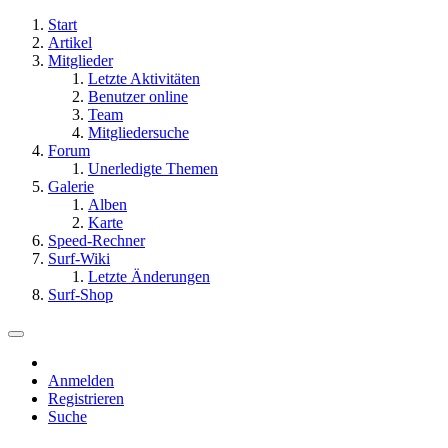
Start
Artikel
Mitglieder
Letzte Aktivitäten
Benutzer online
Team
Mitgliedersuche
Forum
Unerledigte Themen
Galerie
Alben
Karte
Speed-Rechner
Surf-Wiki
Letzte Änderungen
Surf-Shop
Anmelden
Registrieren
Suche