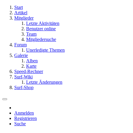
Start
Artikel
Mitglieder
Letzte Aktivitäten
Benutzer online
Team
Mitgliedersuche
Forum
Unerledigte Themen
Galerie
Alben
Karte
Speed-Rechner
Surf-Wiki
Letzte Änderungen
Surf-Shop
Anmelden
Registrieren
Suche