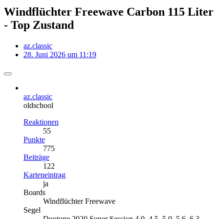
Windflüchter Freewave Carbon 115 Liter
- Top Zustand
az.classic
28. Juni 2026 um 11:19
az.classic
oldschool
Reaktionen
55
Punkte
775
Beiträge
122
Karteneintrag
ja
Boards
Windflüchter Freewave
Segel
Duotone 2020 Super Session 4.0, 4.5, 5.0, 5.6, 6.3