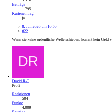
Beiträge
1.795
Karteneintrag
ja
8. Juli 2026 um 10:50
#22
Wenn sie keine ordentliche Welle schieben, kommt kein Geld 
David R-T
Profi
Reaktionen
504
Punkte
4.009
Beiträge