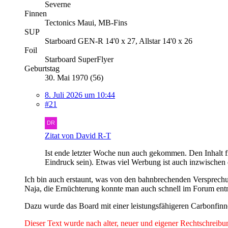
Severne
Finnen
Tectonics Maui, MB-Fins
SUP
Starboard GEN-R 14'0 x 27, Allstar 14'0 x 26
Foil
Starboard SuperFlyer
Geburtstag
30. Mai 1970 (56)
8. Juli 2026 um 10:44
#21
Zitat von David R-T
Ist ende letzter Woche nun auch gekommen. Den Inhalt f
Eindruck sein). Etwas viel Werbung ist auch inzwischen 
Ich bin auch erstaunt, was von den bahnbrechenden Versprechu
Naja, die Ernüchterung konnte man auch schnell im Forum en
Dazu wurde das Board mit einer leistungsfähigeren Carbonfinne
Dieser Text wurde nach alter, neuer und eigener Rechtschreibun