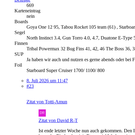
669
Karteneintrag
nein
Boards
Goya One 12 95, Tabou Rocket 105 team (61) , Starboar
Segel
North Instinct 3.4, Gun Torro 4.0, 4.7, Duatone E-Type 5
Finnen
Tribal Powermax 32 Bug Fins 41, 42, 46 The Boss 36, 
SUP
Ja haben wir auch und nutzen es gerne abends oder bei 
Foil
Starboard Super Cruiser 1700/ 1100/ 800
8. Juli 2026 um 11:47
#23
Zitat von Totti-Amun
Zitat von David R-T
Ist ende letzter Woche nun auch gekommen. Den In