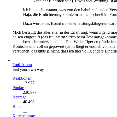
kann der Eindruck sein). Etwas viel Werbung ist a
Ich bin auch erstaunt, was von den bahnbrechenden Vers
Naja, die Ernüchterung konnte man auch schnell im Fo
Dazu wurde das Board mit einer leistungsfähigeren Carbo
Mich bestätigt das alles eher in der Erfahrung, wenn irgend m
halsen eingestuft (das ist unterm Strich beim Test rausgekomm
dann doch sehr unterschiedlich. Den White Tiger empfinde ich de
Kontrolle und voll an gepowert (dann fliegt er endlich von all
versuchen, das gibts ja nicht, dass ich hier völlig andere Eindr
Totti-Amun
Sail your own way
Reaktionen
13.977
Punkte
230.877
Beiträge
40.498
Bilder
11
Karteneintrag