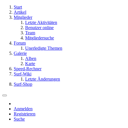
Start
Artikel
Mitglieder
Letzte Aktivitäten
Benutzer online
Team
Mitgliedersuche
Forum
Unerledigte Themen
Galerie
Alben
Karte
Speed-Rechner
Surf-Wiki
Letzte Änderungen
Surf-Shop
Anmelden
Registrieren
Suche