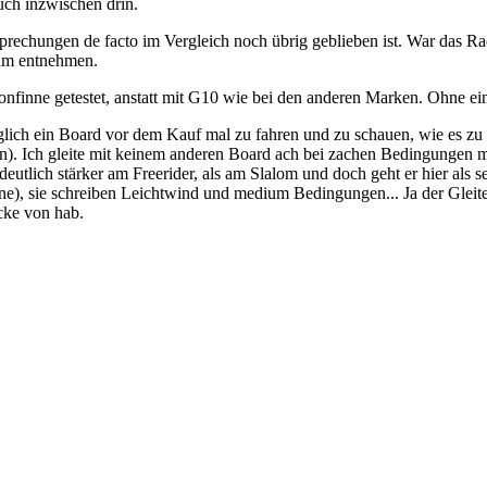
uch inzwischen drin.
prechungen de facto im Vergleich noch übrig geblieben ist. War das R
rum entnehmen.
nfinne getestet, anstatt mit G10 wie bei den anderen Marken. Ohne eine
öglich ein Board vor dem Kauf mal zu fahren und zu schauen, wie es zu
en). Ich gleite mit keinem anderen Board ach bei zachen Bedingungen 
utlich stärker am Freerider, als am Slalom und doch geht er hier als se
eine), sie schreiben Leichtwind und medium Bedingungen... Ja der Gleit
ücke von hab.