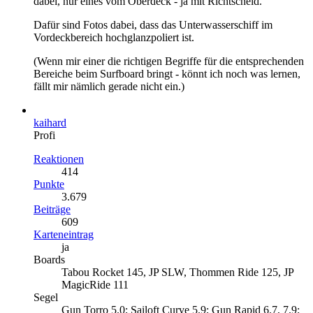
dabei, nur eines vom Oberdeck - ja mit Richtscheid.
Dafür sind Fotos dabei, dass das Unterwasserschiff im
Vordeckbereich hochglanzpoliert ist.
(Wenn mir einer die richtigen Begriffe für die entsprechenden
Bereiche beim Surfboard bringt - könnt ich noch was lernen,
fällt mir nämlich gerade nicht ein.)
kaihard
Profi
Reaktionen
414
Punkte
3.679
Beiträge
609
Karteneintrag
ja
Boards
Tabou Rocket 145, JP SLW, Thommen Ride 125, JP
MagicRide 111
Segel
Gun Torro 5.0; Sailoft Curve 5.9; Gun Rapid 6.7, 7.9;