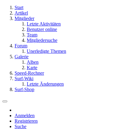
Start
Artikel
Mitglieder
Letzte Aktivitäten
Benutzer online
Team
Mitgliedersuche
Forum
Unerledigte Themen
Galerie
Alben
Karte
Speed-Rechner
Surf-Wiki
Letzte Änderungen
Surf-Shop
Anmelden
Registrieren
Suche