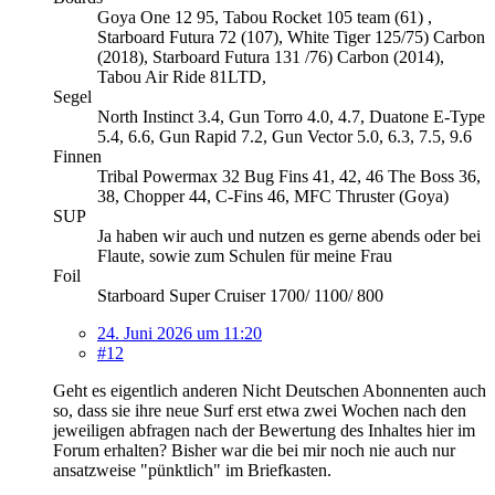
Goya One 12 95, Tabou Rocket 105 team (61) ,
Starboard Futura 72 (107), White Tiger 125/75) Carbon
(2018), Starboard Futura 131 /76) Carbon (2014),
Tabou Air Ride 81LTD,
Segel
North Instinct 3.4, Gun Torro 4.0, 4.7, Duatone E-Type
5.4, 6.6, Gun Rapid 7.2, Gun Vector 5.0, 6.3, 7.5, 9.6
Finnen
Tribal Powermax 32 Bug Fins 41, 42, 46 The Boss 36,
38, Chopper 44, C-Fins 46, MFC Thruster (Goya)
SUP
Ja haben wir auch und nutzen es gerne abends oder bei
Flaute, sowie zum Schulen für meine Frau
Foil
Starboard Super Cruiser 1700/ 1100/ 800
24. Juni 2026 um 11:20
#12
Geht es eigentlich anderen Nicht Deutschen Abonnenten auch
so, dass sie ihre neue Surf erst etwa zwei Wochen nach den
jeweiligen abfragen nach der Bewertung des Inhaltes hier im
Forum erhalten? Bisher war die bei mir noch nie auch nur
ansatzweise "pünktlich" im Briefkasten.