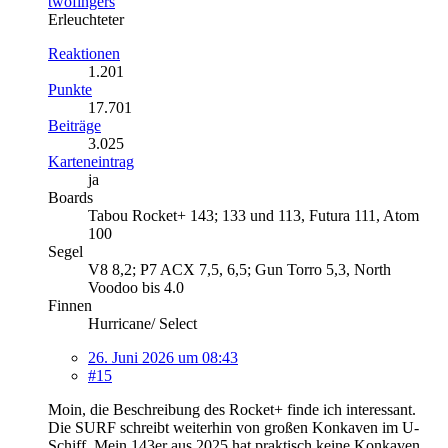
twofingers
Erleuchteter
Reaktionen
1.201
Punkte
17.701
Beiträge
3.025
Karteneintrag
ja
Boards
Tabou Rocket+ 143; 133 und 113, Futura 111, Atom
100
Segel
V8 8,2; P7 ACX 7,5, 6,5; Gun Torro 5,3, North
Voodoo bis 4.0
Finnen
Hurricane/ Select
26. Juni 2026 um 08:43
#15
Moin, die Beschreibung des Rocket+ finde ich interessant.
Die SURF schreibt weiterhin von großen Konkaven im U-
Schiff. Mein 143er aus 2025 hat praktisch keine Konkaven