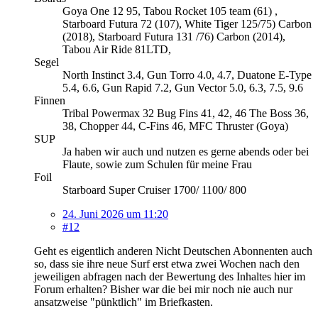
Goya One 12 95, Tabou Rocket 105 team (61) ,
Starboard Futura 72 (107), White Tiger 125/75) Carbon
(2018), Starboard Futura 131 /76) Carbon (2014),
Tabou Air Ride 81LTD,
Segel
North Instinct 3.4, Gun Torro 4.0, 4.7, Duatone E-Type
5.4, 6.6, Gun Rapid 7.2, Gun Vector 5.0, 6.3, 7.5, 9.6
Finnen
Tribal Powermax 32 Bug Fins 41, 42, 46 The Boss 36,
38, Chopper 44, C-Fins 46, MFC Thruster (Goya)
SUP
Ja haben wir auch und nutzen es gerne abends oder bei
Flaute, sowie zum Schulen für meine Frau
Foil
Starboard Super Cruiser 1700/ 1100/ 800
24. Juni 2026 um 11:20
#12
Geht es eigentlich anderen Nicht Deutschen Abonnenten auch
so, dass sie ihre neue Surf erst etwa zwei Wochen nach den
jeweiligen abfragen nach der Bewertung des Inhaltes hier im
Forum erhalten? Bisher war die bei mir noch nie auch nur
ansatzweise "pünktlich" im Briefkasten.