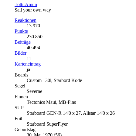
Totti-Amun
Sail your own way
Reaktionen
13.970
Punkte
230.850
Beiträge
40.494
Bilder
11
Karteneintrag
ja
Boards
Custom 130l, Starbord Kode
Segel
Severne
Finnen
Tectonics Maui, MB-Fins
SUP
Starboard GEN-R 14'0 x 27, Allstar 14'0 x 26
Foil
Starboard SuperFlyer
Geburtstag
30. Mai 1970 (56)