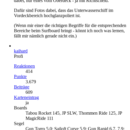
dabei, nur eines vom Oberdeck - ja mit Richtscheid.
Dafür sind Fotos dabei, dass das Unterwasserschiff im
Vordeckbereich hochglanzpoliert ist.
(Wenn mir einer die richtigen Begriffe für die entsprechenden
Bereiche beim Surfboard bringt - könnt ich noch was lernen,
fällt mir nämlich gerade nicht ein.)
kaihard
Profi
Reaktionen
414
Punkte
3.679
Beiträge
609
Karteneintrag
ja
Boards
Tabou Rocket 145, JP SLW, Thommen Ride 125, JP
MagicRide 111
Segel
Gun Torro 5.0; Sailoft Curve 5.9; Gun Rapid 6.7, 7.9;