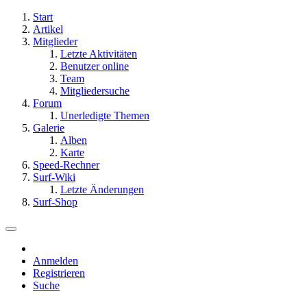
Start
Artikel
Mitglieder
Letzte Aktivitäten
Benutzer online
Team
Mitgliedersuche
Forum
Unerledigte Themen
Galerie
Alben
Karte
Speed-Rechner
Surf-Wiki
Letzte Änderungen
Surf-Shop
Anmelden
Registrieren
Suche