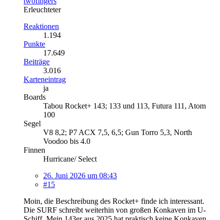
twofingers
Erleuchteter
Reaktionen
1.194
Punkte
17.649
Beiträge
3.016
Karteneintrag
ja
Boards
Tabou Rocket+ 143; 133 und 113, Futura 111, Atom
100
Segel
V8 8,2; P7 ACX 7,5, 6,5; Gun Torro 5,3, North
Voodoo bis 4.0
Finnen
Hurricane/ Select
26. Juni 2026 um 08:43
#15
Moin, die Beschreibung des Rocket+ finde ich interessant.
Die SURF schreibt weiterhin von großen Konkaven im U-
Schiff. Mein 143er aus 2025 hat praktisch keine Konkaven