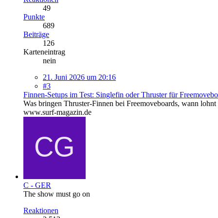
49
Punkte
689
Beiträge
126
Karteneintrag
nein
21. Juni 2026 um 20:16
#3
Finnen-Setups im Test: Singlefin oder Thruster für Freemoveb
Was bringen Thruster-Finnen bei Freemoveboards, wann lohnt di
www.surf-magazin.de
C - GER
The show must go on
Reaktionen