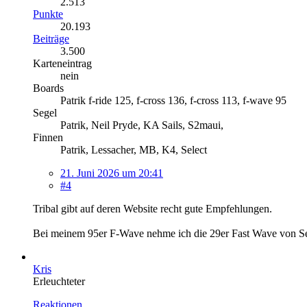
2.513
Punkte
20.193
Beiträge
3.500
Karteneintrag
nein
Boards
Patrik f-ride 125, f-cross 136, f-cross 113, f-wave 95
Segel
Patrik, Neil Pryde, KA Sails, S2maui,
Finnen
Patrik, Lessacher, MB, K4, Select
21. Juni 2026 um 20:41
#4
Tribal gibt auf deren Website recht gute Empfehlungen.
Bei meinem 95er F-Wave nehme ich die 29er Fast Wave von Sel
Kris
Erleuchteter
Reaktionen