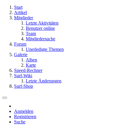
Start
Artikel
Mitglieder
Letzte Aktivitäten
Benutzer online
Team
Mitgliedersuche
Forum
Unerledigte Themen
Galerie
Alben
Karte
Speed-Rechner
Surf-Wiki
Letzte Änderungen
Surf-Shop
Anmelden
Registrieren
Suche