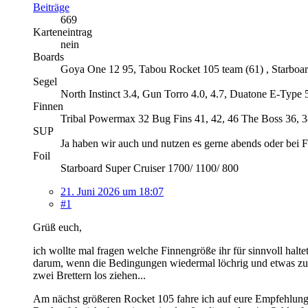
Beiträge
669
Karteneintrag
nein
Boards
Goya One 12 95, Tabou Rocket 105 team (61) , Starboar
Segel
North Instinct 3.4, Gun Torro 4.0, 4.7, Duatone E-Type 5
Finnen
Tribal Powermax 32 Bug Fins 41, 42, 46 The Boss 36, 
SUP
Ja haben wir auch und nutzen es gerne abends oder bei 
Foil
Starboard Super Cruiser 1700/ 1100/ 800
21. Juni 2026 um 18:07
#1
Grüß euch,
ich wollte mal fragen welche Finnengröße ihr für sinnvoll halte
darum, wenn die Bedingungen wiedermal löchrig und etwas zu 
zwei Brettern los ziehen...
Am nächst größeren Rocket 105 fahre ich auf eure Empfehlung hi