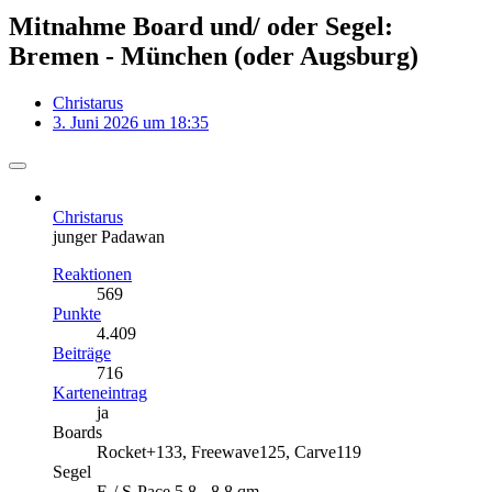
Mitnahme Board und/ oder Segel:
Bremen - München (oder Augsburg)
Christarus
3. Juni 2026 um 18:35
Christarus
junger Padawan
Reaktionen
569
Punkte
4.409
Beiträge
716
Karteneintrag
ja
Boards
Rocket+133, Freewave125, Carve119
Segel
E-/ S-Pace 5,8 - 8.8 qm