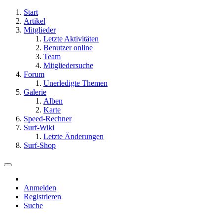
Start
Artikel
Mitglieder
Letzte Aktivitäten
Benutzer online
Team
Mitgliedersuche
Forum
Unerledigte Themen
Galerie
Alben
Karte
Speed-Rechner
Surf-Wiki
Letzte Änderungen
Surf-Shop
Anmelden
Registrieren
Suche