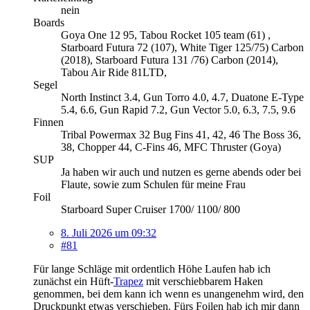
nein
Boards
Goya One 12 95, Tabou Rocket 105 team (61) ,
Starboard Futura 72 (107), White Tiger 125/75) Carbon
(2018), Starboard Futura 131 /76) Carbon (2014),
Tabou Air Ride 81LTD,
Segel
North Instinct 3.4, Gun Torro 4.0, 4.7, Duatone E-Type
5.4, 6.6, Gun Rapid 7.2, Gun Vector 5.0, 6.3, 7.5, 9.6
Finnen
Tribal Powermax 32 Bug Fins 41, 42, 46 The Boss 36,
38, Chopper 44, C-Fins 46, MFC Thruster (Goya)
SUP
Ja haben wir auch und nutzen es gerne abends oder bei
Flaute, sowie zum Schulen für meine Frau
Foil
Starboard Super Cruiser 1700/ 1100/ 800
8. Juli 2026 um 09:32
#81
Für lange Schläge mit ordentlich Höhe Laufen hab ich
zunächst ein Hüft-
Trapez
mit verschiebbarem Haken
genommen, bei dem kann ich wenn es unangenehm wird, den
Druckpunkt etwas verschieben. Fürs Foilen hab ich mir dann