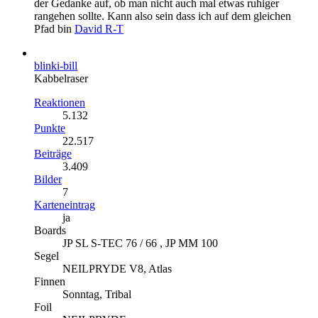
der Gedanke auf, ob man nicht auch mal etwas ruhiger
rangehen sollte. Kann also sein dass ich auf dem gleichen
Pfad bin
David R-T
blinki-bill
Kabbelraser
Reaktionen
5.132
Punkte
22.517
Beiträge
3.409
Bilder
7
Karteneintrag
ja
Boards
JP SL S-TEC 76 / 66 , JP MM 100
Segel
NEILPRYDE V8, Atlas
Finnen
Sonntag, Tribal
Foil