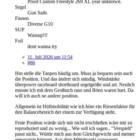
Proof Custom Freestyle 269 XL year unknown.
Segel
Gun Sails
Finnen
Diverse G10
SUP
Wassup!!!
Foil
dont wanna try
11. Juli 2026 um 11:54
#86
Hm stelle die Tanpen häufig um. Muss ja bequem sein auch
die Position. Und das ändert sich ständig. Windstärke
überpower raceboard shortboard segelgröße und art. Neulich
musste ich mit dem Großtuch raus und Böen waren hart. Da
will ich auch ne andere position.
Allgemein ist Hüftmobilität wie ich höre ein Riesenfaktor für
den Balancebereich der einem zur Verfügung steht.
Feste Position würde sich mir nicht erschließen wäre mir zu
reproduziert und zu wenig... Wie soll ich sagen.. "Verspielt"
passt nicht.. Würde mich aus dem Gleichgewicht und meiner
ergonomie bringen. Aus dem Mittelpunkt sozusagen.