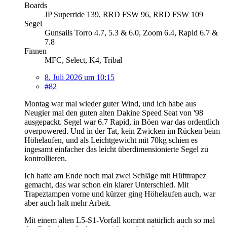
Boards
JP Superride 139, RRD FSW 96, RRD FSW 109
Segel
Gunsails Torro 4.7, 5.3 & 6.0, Zoom 6.4, Rapid 6.7 &
7.8
Finnen
MFC, Select, K4, Tribal
8. Juli 2026 um 10:15
#82
Montag war mal wieder guter Wind, und ich habe aus
Neugier mal den guten alten Dakine Speed Seat von '98
ausgepackt. Segel war 6.7 Rapid, in Böen war das ordentlich
overpowered. Und in der Tat, kein Zwicken im Rücken beim
Höhelaufen, und als Leichtgewicht mit 70kg schien es
ingesamt einfacher das leicht überdimensionierte Segel zu
kontrollieren.
Ich hatte am Ende noch mal zwei Schläge mit Hüfttrapez
gemacht, das war schon ein klarer Unterschied. Mit
Trapeztampen vorne und kürzer ging Höhelaufen auch, war
aber auch halt mehr Arbeit.
Mit einem alten L5-S1-Vorfall kommt natürlich auch so mal