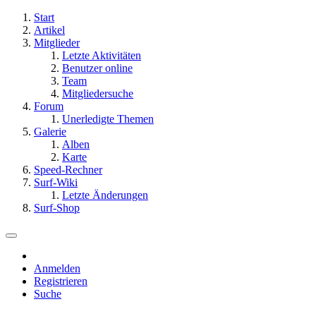
Start
Artikel
Mitglieder
Letzte Aktivitäten
Benutzer online
Team
Mitgliedersuche
Forum
Unerledigte Themen
Galerie
Alben
Karte
Speed-Rechner
Surf-Wiki
Letzte Änderungen
Surf-Shop
Anmelden
Registrieren
Suche