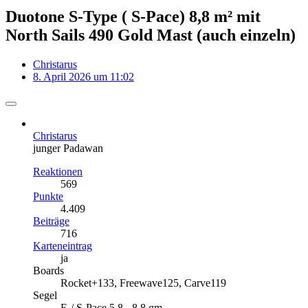
Duotone S-Type ( S-Pace) 8,8 m² mit
North Sails 490 Gold Mast (auch einzeln)
Christarus
8. April 2026 um 11:02
Christarus
junger Padawan
Reaktionen
569
Punkte
4.409
Beiträge
716
Karteneintrag
ja
Boards
Rocket+133, Freewave125, Carve119
Segel
E-/ S-Pace 5,8 - 8.8 qm