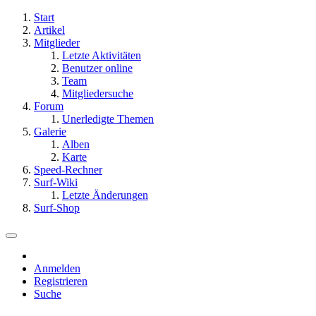
Start
Artikel
Mitglieder
Letzte Aktivitäten
Benutzer online
Team
Mitgliedersuche
Forum
Unerledigte Themen
Galerie
Alben
Karte
Speed-Rechner
Surf-Wiki
Letzte Änderungen
Surf-Shop
Anmelden
Registrieren
Suche