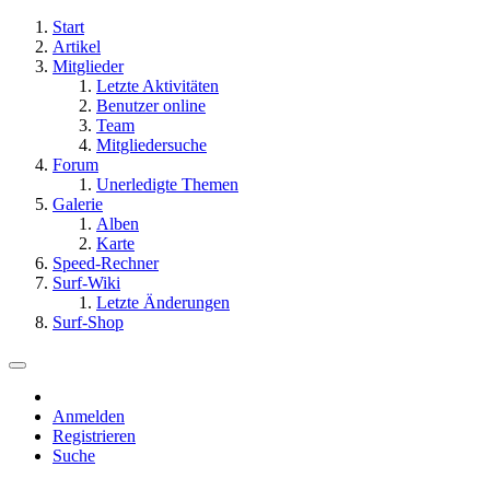
Start
Artikel
Mitglieder
Letzte Aktivitäten
Benutzer online
Team
Mitgliedersuche
Forum
Unerledigte Themen
Galerie
Alben
Karte
Speed-Rechner
Surf-Wiki
Letzte Änderungen
Surf-Shop
Anmelden
Registrieren
Suche