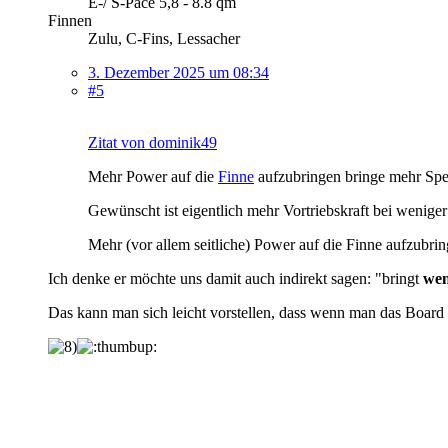
E-/ S-Pace 5,8 - 8.8 qm
Finnen
Zulu, C-Fins, Lessacher
3. Dezember 2025 um 08:34
#5
Zitat von dominik49
Mehr Power auf die
Finne
aufzubringen bringe mehr Sp
Gewünscht ist eigentlich mehr Vortriebskraft bei wenige
Mehr (vor allem seitliche) Power auf die Finne aufzubring
Ich denke er möchte uns damit auch indirekt sagen: "bringt
wen
Das kann man sich leicht vorstellen, dass wenn man das Board v