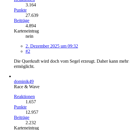
3.164
Punkte
27.639
Beiträge
4.894
Karteneintrag
nein
2. Dezember 2025 um 09:32
#2
Die Querkraft wird doch vom Segel erzeugt. Daher kann mehr se
ermöglicht.
dominik49
Race & Wave
Reaktionen
1.657
Punkte
12.957
Beiträge
2.232
Karteneintrag