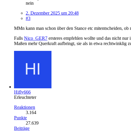
nein
2. Dezember 2025 um 20:48
#3
MMn kann man schon über den Stance etc mitentscheiden, ob man
Falls
Nico_GER7
ersteres empfehlen wollte und das nicht nur i
Maßen mehr Querkraft aufbringt, sie als in etwa rechtwinklig zur
Hifly666
Erleuchteter
Reaktionen
3.164
Punkte
27.639
Beiträge