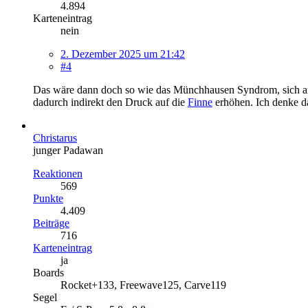
4.894
Karteneintrag
nein
2. Dezember 2025 um 21:42
#4
Das wäre dann doch so wie das Münchhausen Syndrom, sich am
dadurch indirekt den Druck auf die
Finne
erhöhen. Ich denke d
Christarus
junger Padawan
Reaktionen
569
Punkte
4.409
Beiträge
716
Karteneintrag
ja
Boards
Rocket+133, Freewave125, Carve119
Segel