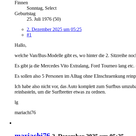
Finnen
Sonntag, Select
Geburtstag
25. Juli 1976 (50)
2. Dezember 2025 um 05:25
#1
Hallo,
welche Van/Bus-Modelle gibt es, wo hinter die 2. Sitzreihe no
Es gibt ja die Mercedes Vito Extralang, Ford Tourneo lang etc. 
Es sollen also 5 Personen im Alltag ohne EInschraenkung reinp
Ich habe also nicht vor, das Auto komplett zum Surfbus umzuba
reinbasteln, um die Surfbretter etwas zu ordnen.
lg
mariachi76
mariachi76
2. Dezember 2025 um 05:25