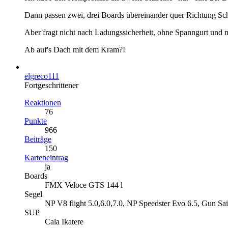
Dann passen zwei, drei Boards übereinander quer Richtung Sch
Aber fragt nicht nach Ladungssicherheit, ohne Spanngurt und m
Ab auf's Dach mit dem Kram?!
elgreco111
Fortgeschrittener
Reaktionen
76
Punkte
966
Beiträge
150
Karteneintrag
ja
Boards
FMX Veloce GTS 144 l
Segel
NP V8 flight 5.0,6.0,7.0, NP Speedster Evo 6.5, Gun Sail
SUP
Cala Ikatere