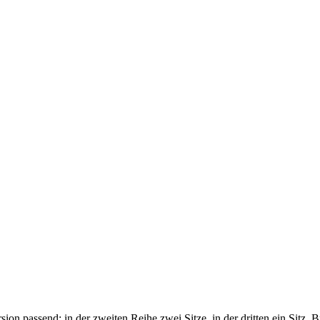
sion passend; in der zweiten Reihe zwei Sitze, in der dritten ein Sitz.