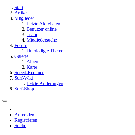
Start
Artikel
Mitglieder
Letzte Aktivitäten
Benutzer online
Team
Mitgliedersuche
Forum
Unerledigte Themen
Galerie
Alben
Karte
Speed-Rechner
Surf-Wiki
Letzte Änderungen
Surf-Shop
Anmelden
Registrieren
Suche