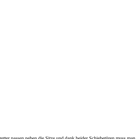
 Bretter passen neben die Sitze und dank beider Schiebetüren muss man