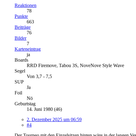
Reaktionen
78
Punkte
663
Beiträge
76
Bilder
7
Karteneintrag
ja
Boards
RRD Firemove, Tabou 3S, NoveNove Style Wave
Segel
Von 3,7 - 7,5
SUP
Ja
Foil
Nö
Geburtstag
14. Juni 1980 (46)
2. Dezember 2025 um 06:59
#4
Der Tourneo mit den Einzelsitzen hinten wäre in der langen Ver