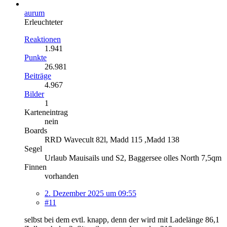
aurum
Erleuchteter
Reaktionen
1.941
Punkte
26.981
Beiträge
4.967
Bilder
1
Karteneintrag
nein
Boards
RRD Wavecult 82l, Madd 115 ,Madd 138
Segel
Urlaub Mauisails und S2, Baggersee olles North 7,5qm
Finnen
vorhanden
2. Dezember 2025 um 09:55
#11
selbst bei dem evtl. knapp, denn der wird mit Ladelänge 86,1