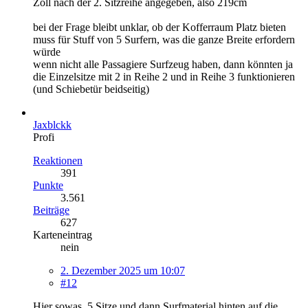
Zoll nach der 2. Sitzreihe angegeben, also 219cm
bei der Frage bleibt unklar, ob der Kofferraum Platz bieten
muss für Stuff von 5 Surfern, was die ganze Breite erfordern
würde
wenn nicht alle Passagiere Surfzeug haben, dann könnten ja
die Einzelsitze mit 2 in Reihe 2 und in Reihe 3 funktionieren
(und Schiebetür beidseitig)
Jaxblckk
Profi
Reaktionen
391
Punkte
3.561
Beiträge
627
Karteneintrag
nein
2. Dezember 2025 um 10:07
#12
Hier sowas, 5 Sitze und dann Surfmaterial hinten auf die