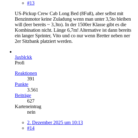
#13
US-Pickup Crew Cab Long Bed (8Fuß), aber selbst mit
Benzinmotor keine Zuladung wenn man unter 3,5to bleiben
will (leer bereits ~ 3,3to). In der 1500er Klasse gibt es die
Kombination nicht. Länge 6,7m! Alternative ist dann bereits
ein langer Sprinter, Vito und co nur wenn Bretter neben ner
2er Sitzbank platziert werden.
Jaxblckk
Profi
Reaktionen
391
Punkte
3.561
Beiträge
627
Karteneintrag
nein
2. Dezember 2025 um 10:13
#14