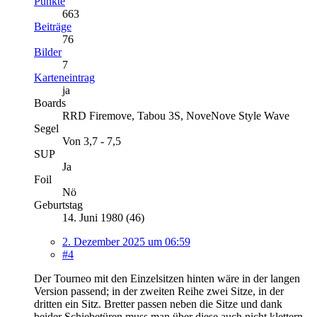
Punkte
663
Beiträge
76
Bilder
7
Karteneintrag
ja
Boards
RRD Firemove, Tabou 3S, NoveNove Style Wave
Segel
Von 3,7 - 7,5
SUP
Ja
Foil
Nö
Geburtstag
14. Juni 1980 (46)
2. Dezember 2025 um 06:59
#4
Der Tourneo mit den Einzelsitzen hinten wäre in der langen
Version passend; in der zweiten Reihe zwei Sitze, in der
dritten ein Sitz. Bretter passen neben die Sitze und dank
beider Schiebetüren muss man über diese auch nicht klettern.