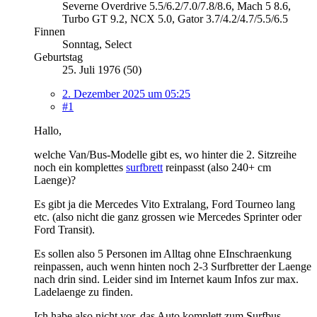
Severne Overdrive 5.5/6.2/7.0/7.8/8.6, Mach 5 8.6,
Turbo GT 9.2, NCX 5.0, Gator 3.7/4.2/4.7/5.5/6.5
Finnen
Sonntag, Select
Geburtstag
25. Juli 1976 (50)
2. Dezember 2025 um 05:25
#1
Hallo,
welche Van/Bus-Modelle gibt es, wo hinter die 2. Sitzreihe
noch ein komplettes
surfbrett
reinpasst (also 240+ cm
Laenge)?
Es gibt ja die Mercedes Vito Extralang, Ford Tourneo lang
etc. (also nicht die ganz grossen wie Mercedes Sprinter oder
Ford Transit).
Es sollen also 5 Personen im Alltag ohne EInschraenkung
reinpassen, auch wenn hinten noch 2-3 Surfbretter der Laenge
nach drin sind. Leider sind im Internet kaum Infos zur max.
Ladelaenge zu finden.
Ich habe also nicht vor, das Auto komplett zum Surfbus