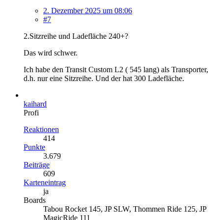
2. Dezember 2025 um 08:06
#7
2.Sitzreihe und Ladefläche 240+?
Das wird schwer.
Ich habe den Transit Custom L2 ( 545 lang) als Transporter,
d.h. nur eine Sitzreihe. Und der hat 300 Ladefläche.
kaihard
Profi
Reaktionen
414
Punkte
3.679
Beiträge
609
Karteneintrag
ja
Boards
Tabou Rocket 145, JP SLW, Thommen Ride 125, JP
MagicRide 111