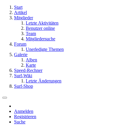
Start
Artikel
Mitglieder
Letzte Aktivitäten
Benutzer online
Team
Mitgliedersuche
Forum
Unerledigte Themen
Galerie
Alben
Karte
Speed-Rechner
Surf-Wiki
Letzte Änderungen
Surf-Shop
Anmelden
Registrieren
Suche