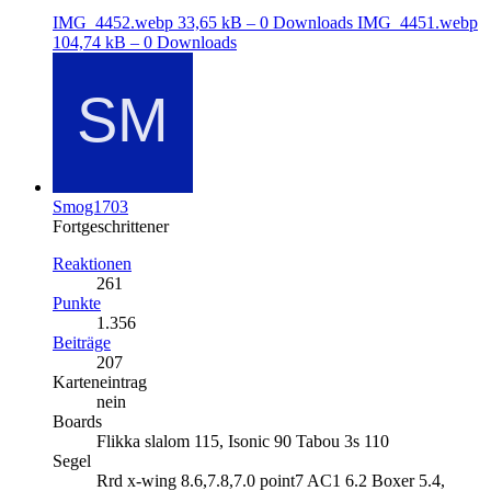
IMG_4452.webp
33,65 kB – 0 Downloads
IMG_4451.webp
104,74 kB – 0 Downloads
Smog1703
Fortgeschrittener
Reaktionen
261
Punkte
1.356
Beiträge
207
Karteneintrag
nein
Boards
Flikka slalom 115, Isonic 90 Tabou 3s 110
Segel
Rrd x-wing 8.6,7.8,7.0 point7 AC1 6.2 Boxer 5.4,