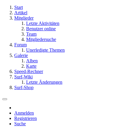
Start
Artikel
Mitglieder
Letzte Aktivitäten
Benutzer online
Team
Mitgliedersuche
Forum
Unerledigte Themen
Galerie
Alben
Karte
Speed-Rechner
Surf-Wiki
Letzte Änderungen
Surf-Shop
Anmelden
Registrieren
Suche