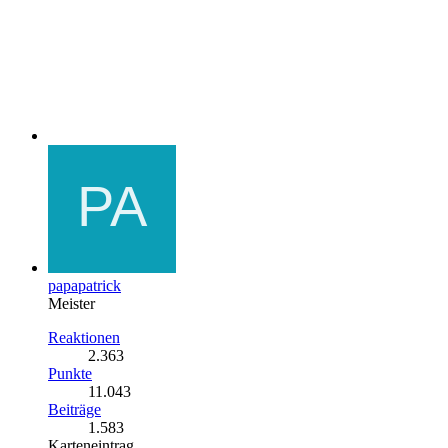
papapatrick
Meister
Reaktionen
2.363
Punkte
11.043
Beiträge
1.583
Karteneintrag