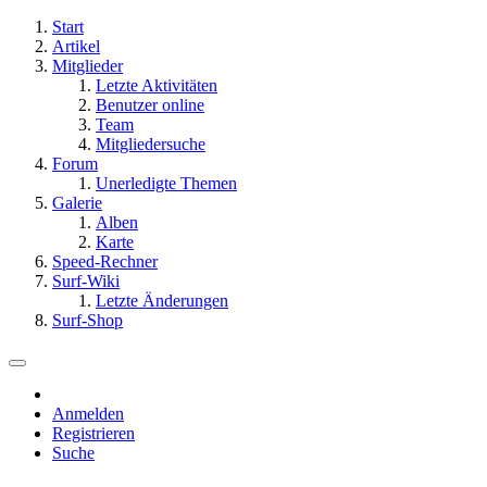
Start
Artikel
Mitglieder
Letzte Aktivitäten
Benutzer online
Team
Mitgliedersuche
Forum
Unerledigte Themen
Galerie
Alben
Karte
Speed-Rechner
Surf-Wiki
Letzte Änderungen
Surf-Shop
Anmelden
Registrieren
Suche