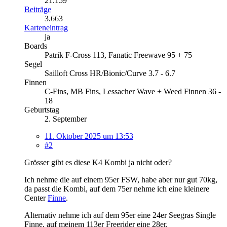
21.159
Beiträge
3.663
Karteneintrag
ja
Boards
Patrik F-Cross 113, Fanatic Freewave 95 + 75
Segel
Sailloft Cross HR/Bionic/Curve 3.7 - 6.7
Finnen
C-Fins, MB Fins, Lessacher Wave + Weed Finnen 36 -
18
Geburtstag
2. September
11. Oktober 2025 um 13:53
#2
Grösser gibt es diese K4 Kombi ja nicht oder?
Ich nehme die auf einem 95er FSW, habe aber nur gut 70kg,
da passt die Kombi, auf dem 75er nehme ich eine kleinere
Center
Finne
.
Alternativ nehme ich auf dem 95er eine 24er Seegras Single
Finne, auf meinem 113er Freerider eine 28er.