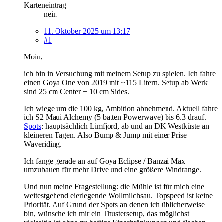
Karteneintrag
nein
11. Oktober 2025 um 13:17
#1
Moin,
ich bin in Versuchung mit meinem Setup zu spielen. Ich fahre
einen Goya One von 2019 mit ~115 Litern. Setup ab Werk
sind 25 cm Center + 10 cm Sides.
Ich wiege um die 100 kg, Ambition abnehmend. Aktuell fahre
ich S2 Maui Alchemy (5 batten Powerwave) bis 6.3 drauf.
Spots
: hauptsächlich Limfjord, ab und an DK Westküste an
kleineren Tagen. Also Bump & Jump mit einer Prise
Waveriding.
Ich fange gerade an auf Goya Eclipse / Banzai Max
umzubauen für mehr Drive und eine größere Windrange.
Und nun meine Fragestellung: die Mühle ist für mich eine
weitestgehend eierlegende Wollmilchsau. Topspeed ist keine
Priorität. Auf Grund der Spots an denen ich üblicherweise
bin, wünsche ich mir ein Thustersetup, das möglichst