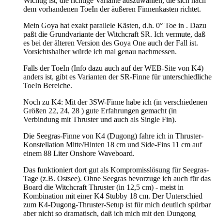
Wichtig ist, die richtige Variante auszuwählen, die sich nach
dem vorhandenen ToeIn der äußeren Finnenkasten richtet.
Mein Goya hat exakt parallele Kästen, d.h. 0° Toe in . Dazu
paßt die Grundvariante der Witchcraft SR. Ich vermute, daß
es bei der älteren Version des Goya One auch der Fall ist.
Vorsichtshalber würde ich mal genau nachmessen.
Falls der ToeIn (Info dazu auch auf der WEB-Site von K4)
anders ist, gibt es Varianten der SR-Finne für unterschiedliche
ToeIn Bereiche.
Noch zu K4: Mit der 3SW-Finne habe ich (in verschiedenen
Größen 22, 24, 28 ) gute Erfahrungen gemacht (in
Verbindung mit Thruster und auch als Single Fin).
Die Seegras-Finne von K4 (Dugong) fahre ich in Thruster-
Konstellation Mitte/Hinten 18 cm und Side-Fins 11 cm auf
einem 88 Liter Onshore Waveboard.
Das funktioniert dort gut als Kompromisslösung für Seegras-
Tage (z.B. Ostsee). Ohne Seegras bevorzuge ich auch für das
Board die Witchcraft Thruster (in 12,5 cm) - meist in
Kombination mit einer K4 Stubby 18 cm. Der Unterschied
zum K4-Dugong-Thruster-Setup ist für mich deutlich spürbar
aber nicht so dramatisch, daß ich mich mit den Dungong