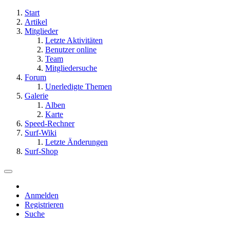
Start
Artikel
Mitglieder
Letzte Aktivitäten
Benutzer online
Team
Mitgliedersuche
Forum
Unerledigte Themen
Galerie
Alben
Karte
Speed-Rechner
Surf-Wiki
Letzte Änderungen
Surf-Shop
Anmelden
Registrieren
Suche