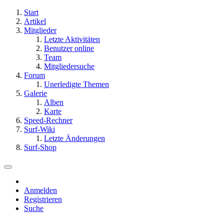
Start
Artikel
Mitglieder
Letzte Aktivitäten
Benutzer online
Team
Mitgliedersuche
Forum
Unerledigte Themen
Galerie
Alben
Karte
Speed-Rechner
Surf-Wiki
Letzte Änderungen
Surf-Shop
Anmelden
Registrieren
Suche