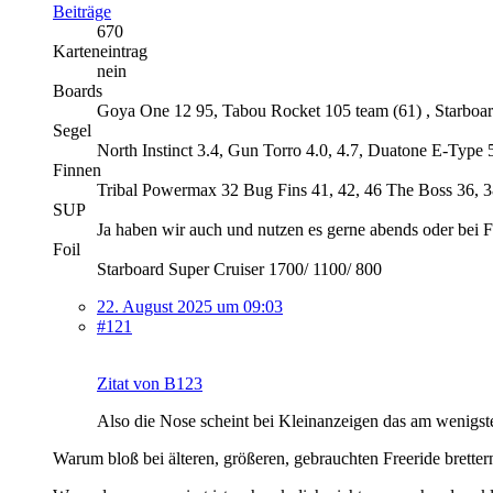
Beiträge
670
Karteneintrag
nein
Boards
Goya One 12 95, Tabou Rocket 105 team (61) , Starboar
Segel
North Instinct 3.4, Gun Torro 4.0, 4.7, Duatone E-Type 5
Finnen
Tribal Powermax 32 Bug Fins 41, 42, 46 The Boss 36, 
SUP
Ja haben wir auch und nutzen es gerne abends oder bei 
Foil
Starboard Super Cruiser 1700/ 1100/ 800
22. August 2025 um 09:03
#121
Zitat von B123
Also die Nose scheint bei Kleinanzeigen das am wenigsten
Warum bloß bei älteren, größeren, gebrauchten Freeride brettern?