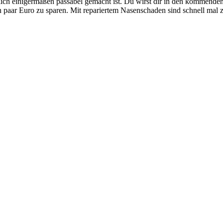
klich einigermaßen passabel gemacht ist. Du wirst dir in den kommend
n paar Euro zu sparen. Mit repariertem Nasenschaden sind schnell mal z