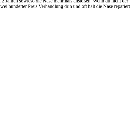
en 2 Jahren sowieso die Nase mehrmals anstoßen. Wenn du nicht der
wei hunderter Preis Verhandlung drin und oft hält die Nase repariert