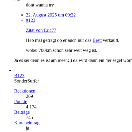
dont wanna try
22. August 2025 um 09:22
#123
Zitat von Eric77
Hab mal gefragt ob er auch nur das
Brett
verkauft.
wobei 700km schon sehr weit weg ist.
Ja es sei denn es ist am meer.;-) da wird dann ein 4er segel wo
B123
SonderSurfer
Reaktionen
269
Punkte
4.174
Beiträge
745
Karteneintrag
ja