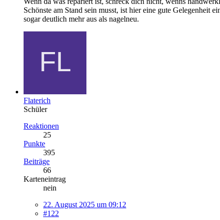
Wenn da was repariert ist, schreck dich nicht, wenns handwer
Schönste am Stand sein musst, ist hier eine gute Gelegenheit ei
sogar deutlich mehr aus als nagelneu.
Flaterich
Schüler
Reaktionen
25
Punkte
395
Beiträge
66
Karteneintrag
nein
22. August 2025 um 09:12
#122