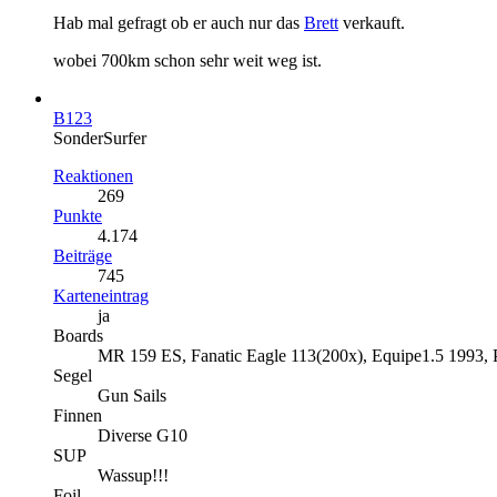
Hab mal gefragt ob er auch nur das
Brett
verkauft.
wobei 700km schon sehr weit weg ist.
B123
SonderSurfer
Reaktionen
269
Punkte
4.174
Beiträge
745
Karteneintrag
ja
Boards
MR 159 ES, Fanatic Eagle 113(200x), Equipe1.5 1993, 
Segel
Gun Sails
Finnen
Diverse G10
SUP
Wassup!!!
Foil