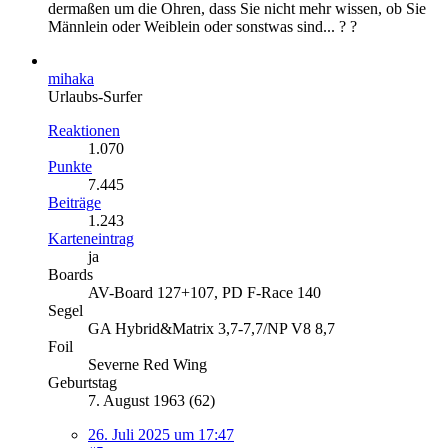
dermaßen um die Ohren, dass Sie nicht mehr wissen, ob Sie
Männlein oder Weiblein oder sonstwas sind... ? ?
mihaka
Urlaubs-Surfer
Reaktionen
1.070
Punkte
7.445
Beiträge
1.243
Karteneintrag
ja
Boards
AV-Board 127+107, PD F-Race 140
Segel
GA Hybrid&Matrix 3,7-7,7/NP V8 8,7
Foil
Severne Red Wing
Geburtstag
7. August 1963 (62)
26. Juli 2025 um 17:47