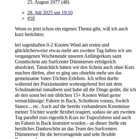
25. August 1977 (48)
28. Juli 2025 um 19:10
#18
Wenn es jetzt schon ein eigenes Thema gibt, will ich auch
kurz berichten:
bei sagenhaften 0-2 Knoten Wind am ersten und
glücklicherweise etwas mehr am zweiten Tag haben wir am
vergangenen Wochenende unseren Anfängerkurs samt
Grundschein am Surfcenter Dümmersee erfolgreich
absolviert. Tatsächlich hätten wir den Schein auch ohne Kurs
machen dürfen, aber es ging uns ohnehin mehr um das
gemeinsame Vater-Töchter-Erlebnis. Ich selbst durfte
während der Praxisstunden weitestgehend frei mit dem
Schulmaterial rumalbern und habe all die Dinge geübt, die ich
ab den sonst bei mir üblichen 15+ Knoten Wind gerne
vernachlässige: Fahren in Back, Schothorn voraus, Switch
Stance... etc. Auch auf die bereits vorhandenen Kenntnisse
meiner Töchter wurde flexibel reagiert, sodass sie am zweiten
Tag parallel zum eigentlich Kurs im Trapezfahren und auch
im Fahren in Back instruiert wurden - an dieser Stelle ein
herzliches Dankeschön an das Team des Surfcenters
Dümmersee für die hervorragende und sehr flexible