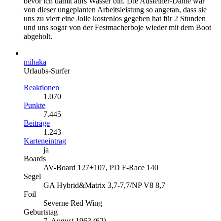
bevor ich damit aufs Wasser bin. Die Ausleiher-Dame war
von dieser ungeplanten Arbeitsleistung so angetan, dass sie
uns zu viert eine Jolle kostenlos gegeben hat für 2 Stunden
und uns sogar von der Festmacherboje wieder mit dem Boot
abgeholt.
mihaka
Urlaubs-Surfer
Reaktionen
1.070
Punkte
7.445
Beiträge
1.243
Karteneintrag
ja
Boards
AV-Board 127+107, PD F-Race 140
Segel
GA Hybrid&Matrix 3,7-7,7/NP V8 8,7
Foil
Severne Red Wing
Geburtstag
7. August 1963 (62)