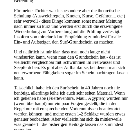
Betreuung!
Für meine Töchter war insbesondere aber die theoretische
Schulung (Ausweichregeln, Knoten, Kurse, Gefahren... etc.)
sehr wertvoll - diese Dinge kommen sonst meiner Meinung
nach immer zu kurz und werden erst durch die erzwungene
Wiederholung zur Vorbereitung auf die Prüfung verfestigt.
Insofern von mir eine klare Empfehlung zumindest für alle
Ein- und Aufsteiger, den Surf-Grundschein zu machen.
Und natürlich ist mir klar, dass man noch lange nicht
windsurfen kann, wenn man den Grundschein hat - das ist
vielleicht vergleichbar mit Schwimmen im Freiwasser und
Seepferdchen. Es gibt aber Aufbaukurse, bei denen man sich
neu erworbene Fähigkeiten sogar im Schein nachtragen lassen
kann.
Tatsächlich habe ich den Surfschein in 40 Jahren noch nie
benötigt, allerdings leihe ich auch sehr selten Material. Wenn
ich geliehen habe (Fuerteventura, Maui, Ägypten) wurden mir
(wenn überhaupt) nur ein paar Fragen gestellt, die in der
Regel nur mit entsprechenden Vorkenntnissen beantwortet
werden können, und meine ersten 1-2 Schläge wurden etwas
genauer beobachtet. Aber vielleicht hat sich da mittlerweile
was geändert - die bisherigen Beiträge lassen das zumindest
vermuten.