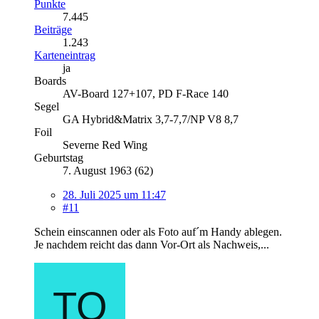
Punkte
7.445
Beiträge
1.243
Karteneintrag
ja
Boards
AV-Board 127+107, PD F-Race 140
Segel
GA Hybrid&Matrix 3,7-7,7/NP V8 8,7
Foil
Severne Red Wing
Geburtstag
7. August 1963 (62)
28. Juli 2025 um 11:47
#11
Schein einscannen oder als Foto auf´m Handy ablegen.
Je nachdem reicht das dann Vor-Ort als Nachweis,...