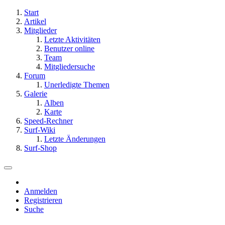
Start
Artikel
Mitglieder
Letzte Aktivitäten
Benutzer online
Team
Mitgliedersuche
Forum
Unerledigte Themen
Galerie
Alben
Karte
Speed-Rechner
Surf-Wiki
Letzte Änderungen
Surf-Shop
Anmelden
Registrieren
Suche