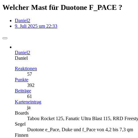
Welcher Mast für Duotone F_PACE ?
Daniel2
9. Juli 2025 um 22:33
Daniel2
Daniel
Reaktionen
57
Punkte
392
Beiträge
61
Karteneintrag
ja
Boards
Tabou Rocket 125, Fanatic Ultra Blast 115, RRD Freest
Segel
Duotone e_Pace, Duke und f_Pace von 4,2 bis 7,3 qm
Finnen