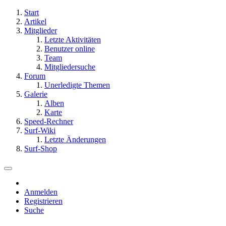
Start
Artikel
Mitglieder
Letzte Aktivitäten
Benutzer online
Team
Mitgliedersuche
Forum
Unerledigte Themen
Galerie
Alben
Karte
Speed-Rechner
Surf-Wiki
Letzte Änderungen
Surf-Shop
Anmelden
Registrieren
Suche