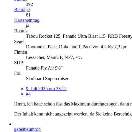
392
Beiträge
61
Karteneintrag
ja
Boards
Tabou Rocket 125, Fanatic Ultra Blast 115, RRD Freest
Segel
Duotone e_Pace, Duke und f_Pace von 4,2 bis 7,3 qm
Finnen
Lessacher, MauiUF, NP7, etc.
SUP
Fanatic Fly Air 9'8"
Foil
Starboard Supercruiser
9. Juli 2025 um 23:12
#4
Hmm, ich hatte schon fast das Maximum durchgezogen, dann mus
Der Inhalt kann nicht angezeigt werden, da Sie keine Berechtig
gabelbaumrob