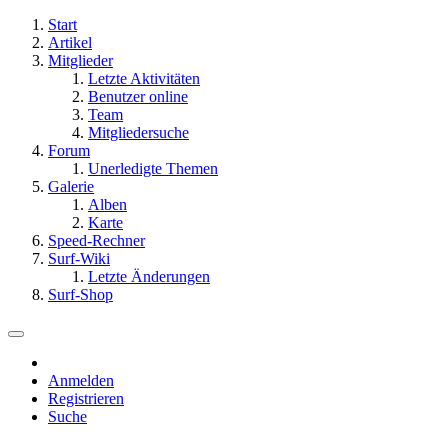
Start
Artikel
Mitglieder
Letzte Aktivitäten
Benutzer online
Team
Mitgliedersuche
Forum
Unerledigte Themen
Galerie
Alben
Karte
Speed-Rechner
Surf-Wiki
Letzte Änderungen
Surf-Shop
Anmelden
Registrieren
Suche