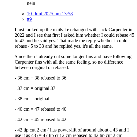
nein
10. Juni 2025 um 13:58
#9
I just looked up the mails I exchanged with Jack Carpenter in
2022 and I see that first I asked him whether I could rebase 45
to 42 and he said yes. That made me reply whether I could
rebase 45 to 33 and he replied yes, it's all the same.
Since then I already cut some longer fins and have following
Carpenter fins with all the same feeling, so no difference
between original or rebased:
- 36 cm = 38 rebased to 36
- 37 cm = original 37
- 38 cm = original
- 40 cm = 47 rebased to 40
- 42 cm = 45 rebased to 42
- 42 tip cut 2 cm ( has power/lift of around about a 43 and I
use it as 43) = 47 tip cut 2 cm rebased to 42 tip cut 2 cm