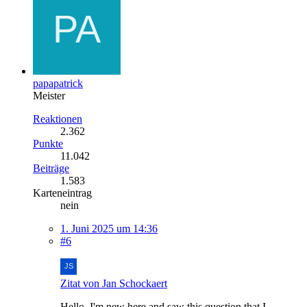
papapatrick
Meister
Reaktionen
2.362
Punkte
11.042
Beiträge
1.583
Karteneintrag
nein
1. Juni 2025 um 14:36
#6
Zitat von Jan Schockaert
Hello, I'm new here and saw this question that I