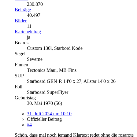
230.870
Beiträge
40.497
Bilder
11
Karteneintrag
ja
Boards
Custom 130l, Starbord Kode
Segel
Severne
Finnen
Tectonics Maui, MB-Fins
SUP
Starboard GEN-R 14'0 x 27, Allstar 14'0 x 26
Foil
Starboard SuperFlyer
Geburtstag
30. Mai 1970 (56)
31. Juli 2024 um 10:10
Offizieller Beitrag
#4
Schön, dass mal noch jemand Klartext redet ohne die rosarote