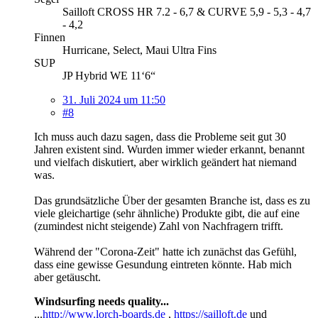
Sailloft CROSS HR 7.2 - 6,7 & CURVE 5,9 - 5,3 - 4,7
- 4,2
Finnen
Hurricane, Select, Maui Ultra Fins
SUP
JP Hybrid WE 11‘6“
31. Juli 2024 um 11:50
#8
Ich muss auch dazu sagen, dass die Probleme seit gut 30
Jahren existent sind. Wurden immer wieder erkannt, benannt
und vielfach diskutiert, aber wirklich geändert hat niemand
was.
Das grundsätzliche Über der gesamten Branche ist, dass es zu
viele gleichartige (sehr ähnliche) Produkte gibt, die auf eine
(zumindest nicht steigende) Zahl von Nachfragern trifft.
Während der "Corona-Zeit" hatte ich zunächst das Gefühl,
dass eine gewisse Gesundung eintreten könnte. Hab mich
aber getäuscht.
Windsurfing needs quality...
...
http://www.lorch-boards.de
,
https://sailloft.de
und