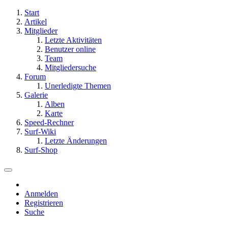
Start
Artikel
Mitglieder
Letzte Aktivitäten
Benutzer online
Team
Mitgliedersuche
Forum
Unerledigte Themen
Galerie
Alben
Karte
Speed-Rechner
Surf-Wiki
Letzte Änderungen
Surf-Shop
Anmelden
Registrieren
Suche