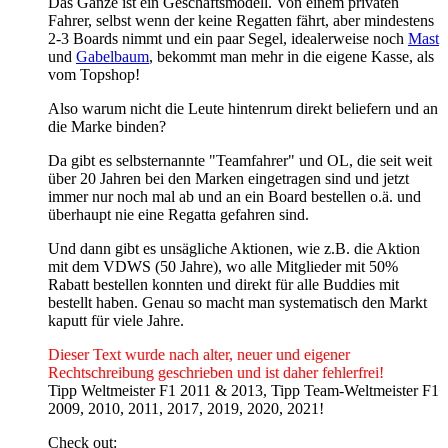
Das Ganze ist ein Geschäftsmodell. Von einem privaten
Fahrer, selbst wenn der keine Regatten fährt, aber mindestens
2-3 Boards nimmt und ein paar Segel, idealerweise noch
Mast
und
Gabelbaum
, bekommt man mehr in die eigene Kasse, als
vom Topshop!
Also warum nicht die Leute hintenrum direkt beliefern und an
die Marke binden?
Da gibt es selbsternannte "Teamfahrer" und OL, die seit weit
über 20 Jahren bei den Marken eingetragen sind und jetzt
immer nur noch mal ab und an ein Board bestellen o.ä. und
überhaupt nie eine Regatta gefahren sind.
Und dann gibt es unsägliche Aktionen, wie z.B. die Aktion
mit dem VDWS (50 Jahre), wo alle Mitglieder mit 50%
Rabatt bestellen konnten und direkt für alle Buddies mit
bestellt haben. Genau so macht man systematisch den Markt
kaputt für viele Jahre.
Dieser Text wurde nach alter, neuer und eigener
Rechtschreibung geschrieben und ist daher fehlerfrei!
Tipp Weltmeister F1 2011 & 2013, Tipp Team-Weltmeister F1
2009, 2010, 2011, 2017, 2019, 2020, 2021!
Check out: