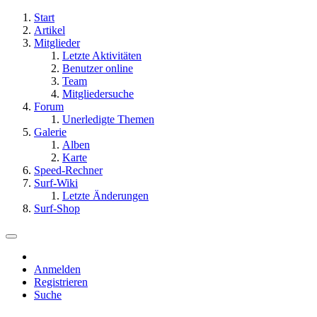
Start
Artikel
Mitglieder
Letzte Aktivitäten
Benutzer online
Team
Mitgliedersuche
Forum
Unerledigte Themen
Galerie
Alben
Karte
Speed-Rechner
Surf-Wiki
Letzte Änderungen
Surf-Shop
Anmelden
Registrieren
Suche