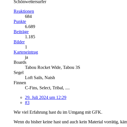
Schönwettersurfer
Reaktionen
684
Punkte
6.689
Beiträge
1.185
Bilder
1
Karteneintrag
ja
Boards
Tabou Rocket Wide, Tabou 3S
Segel
Loft Sails, Naish
Finnen
C-Fins, Select, Tribal, ....
29. Juli 2024 um 12:29
#3
Wie viel Erfahrung hast du im Umgang mit GFK.
Wenn du bisher keine hast und auch kein Material vorrätig, käme