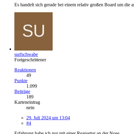
Es handelt sich gerade bei einem relativ großen Board um die am
surfschwabe
Fortgeschrittener
Reaktionen
49
Punkte
1.099
Beiträge
189
Karteneintrag
nein
29. Juli 2024 um 13:04
#4
Erfahrung habe ich nur mit einer Reapartur an der Nose.