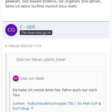
gewesen. Seit diesem Erlebnis, vor ungefähr drei Jahren,
Römö
fahre ich keine Surfline munich
Base
mehr.
hab dann von jemand anders gehört, dem es ebenso
ging
C - GER
The show must go on
6. Februar 2025 um 17:10
Zitat von fabian_sports_travel
Zitat von MaBi
Da habe ich meine 6mm her. Fahre auch nur noch
Torx
SixFeet - Fußschlaufenschraube T30 | Six Feet SUP &
Surf Shop