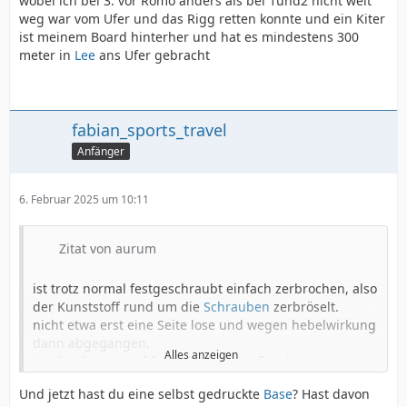
wobei ich bei 3. vor Römö anders als bei 1und2 nicht weit
weg war vom Ufer und das Rigg retten konnte und ein Kiter
ist meinem Board hinterher und hat es mindestens 300
meter in
Lee
ans Ufer gebracht
fabian_sports_travel
Anfänger
6. Februar 2025 um 10:11
Zitat von aurum
ist trotz normal festgeschraubt einfach zerbrochen, also
der Kunststoff rund um die
Schrauben
zerbröselt.
nicht etwa erst eine Seite lose und wegen hebelwirkung
dann abgegangen.
Alles anzeigen
war beides normal fest und
Rigg
entfleuchte.
nur minimaler Hopser (wegen Knieverschleiß vermeide
Und jetzt hast du eine selbst gedruckte
Base
? Hast davon
ich Sprünge), auch nicht frostig, sondern 1. Oktober vor