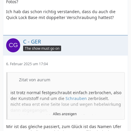
Fotos?
Römö
Ich hab das schon richtig verstanden, dass du auch die
hab dann von jemand anders gehört, dem es ebenso
Quick Lock Base mit doppelter Verschraubung hattest?
ging
ich hatte viele der Bases und sie seither nicht mehr
genutzt
C - GER
das war der 3.Riggverlust in der Saison wegen
The show must go on
Problemen in dem Bereich
1. Schiene im Board gebrochen. Mastbase rausgerissen
2. Pin aus Verlängerung gerutscht
6. Februar 2025 um 17:04
wobei ich bei 3. vor Römö anders als bei 1und2 nicht
weit weg war vom Ufer und das Rigg retten konnte und
Zitat von aurum
ein Kiter ist meinem Board hinterher und hat es
mindestens 300 meter in
Lee
ans Ufer gebracht
ist trotz normal festgeschraubt einfach zerbrochen, also
der Kunststoff rund um die
Schrauben
zerbröselt.
nicht etwa erst eine Seite lose und wegen hebelwirkung
dann abgegangen.
Alles anzeigen
war beides normal fest und
Rigg
entfleuchte.
nur minimaler Hopser (wegen Knieverschleiß vermeide
Mir ist das gleiche passiert, zum Glück ist das Namen Ufer
ich Sprünge), auch nicht frostig, sondern 1. Oktober vor