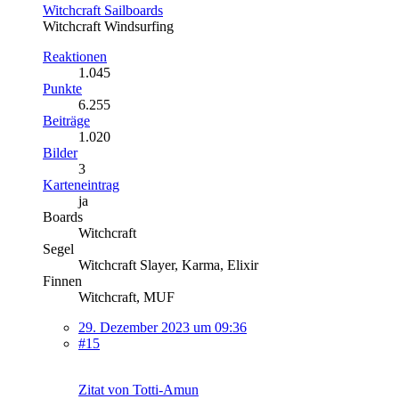
Witchcraft Sailboards
​Witchcraft Windsurfing
Reaktionen
1.045
Punkte
6.255
Beiträge
1.020
Bilder
3
Karteneintrag
ja
Boards
Witchcraft
Segel
Witchcraft Slayer, Karma, Elixir
Finnen
Witchcraft, MUF
29. Dezember 2023 um 09:36
#15
Zitat von Totti-Amun