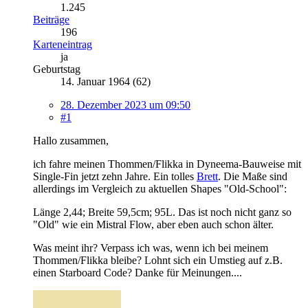
1.245
Beiträge
196
Karteneintrag
ja
Geburtstag
14. Januar 1964 (62)
28. Dezember 2023 um 09:50
#1
Hallo zusammen,
ich fahre meinen Thommen/Flikka in Dyneema-Bauweise mit
Single-Fin jetzt zehn Jahre. Ein tolles
Brett
. Die Maße sind
allerdings im Vergleich zu aktuellen Shapes "Old-School":
Länge 2,44; Breite 59,5cm; 95L. Das ist noch nicht ganz so
"Old" wie ein Mistral Flow, aber eben auch schon älter.
Was meint ihr? Verpass ich was, wenn ich bei meinem
Thommen/Flikka bleibe? Lohnt sich ein Umstieg auf z.B.
einen Starboard Code? Danke für Meinungen....