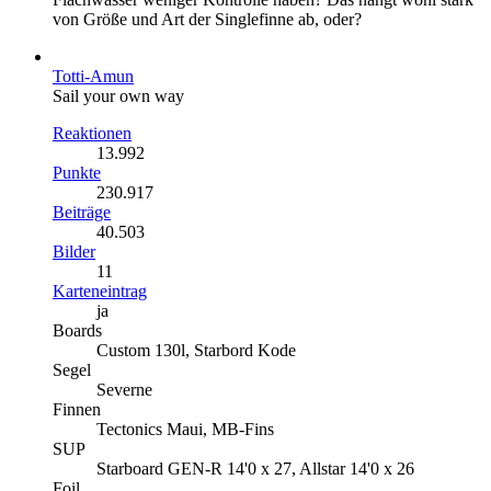
von Größe und Art der Singlefinne ab, oder?
Totti-Amun
Sail your own way
Reaktionen
13.992
Punkte
230.917
Beiträge
40.503
Bilder
11
Karteneintrag
ja
Boards
Custom 130l, Starbord Kode
Segel
Severne
Finnen
Tectonics Maui, MB-Fins
SUP
Starboard GEN-R 14'0 x 27, Allstar 14'0 x 26
Foil