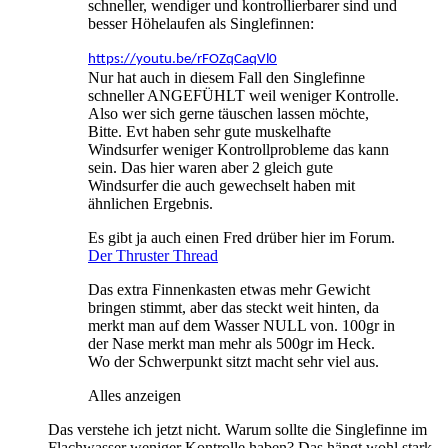
schneller, wendiger und kontrollierbarer sind und
besser Höhelaufen als Singlefinnen:
https://youtu.be/rFOZqCaqVl0
Nur hat auch in diesem Fall den Singlefinne
schneller ANGEFÜHLT weil weniger Kontrolle.
Also wer sich gerne täuschen lassen möchte,
Bitte. Evt haben sehr gute muskelhafte
Windsurfer weniger Kontrollprobleme das kann
sein. Das hier waren aber 2 gleich gute
Windsurfer die auch gewechselt haben mit
ähnlichen Ergebnis.
Es gibt ja auch einen Fred drüber hier im Forum.
Der Thruster Thread
Das extra Finnenkasten etwas mehr Gewicht
bringen stimmt, aber das steckt weit hinten, da
merkt man auf dem Wasser NULL von. 100gr in
der Nase merkt man mehr als 500gr im Heck.
Wo der Schwerpunkt sitzt macht sehr viel aus.
Alles anzeigen
Das verstehe ich jetzt nicht. Warum sollte die Singlefinne im
Flachwasser weniger Kontrolle haben? Das hängt wohl stark