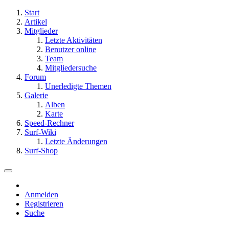
Start
Artikel
Mitglieder
Letzte Aktivitäten
Benutzer online
Team
Mitgliedersuche
Forum
Unerledigte Themen
Galerie
Alben
Karte
Speed-Rechner
Surf-Wiki
Letzte Änderungen
Surf-Shop
Anmelden
Registrieren
Suche