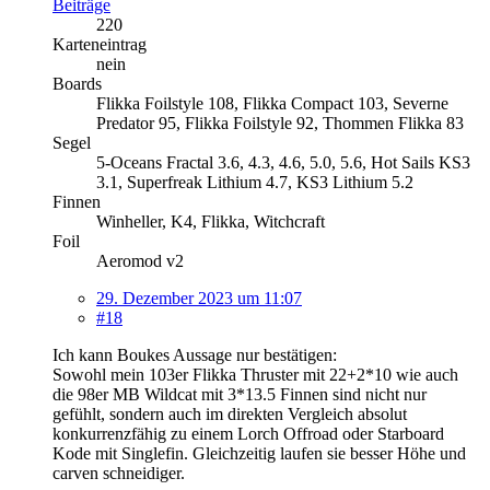
Beiträge
220
Karteneintrag
nein
Boards
Flikka Foilstyle 108, Flikka Compact 103, Severne
Predator 95, Flikka Foilstyle 92, Thommen Flikka 83
Segel
5-Oceans Fractal 3.6, 4.3, 4.6, 5.0, 5.6, Hot Sails KS3
3.1, Superfreak Lithium 4.7, KS3 Lithium 5.2
Finnen
Winheller, K4, Flikka, Witchcraft
Foil
Aeromod v2
29. Dezember 2023 um 11:07
#18
Ich kann Boukes Aussage nur bestätigen:
Sowohl mein 103er Flikka Thruster mit 22+2*10 wie auch
die 98er MB Wildcat mit 3*13.5 Finnen sind nicht nur
gefühlt, sondern auch im direkten Vergleich absolut
konkurrenzfähig zu einem Lorch Offroad oder Starboard
Kode mit Singlefin. Gleichzeitig laufen sie besser Höhe und
carven schneidiger.