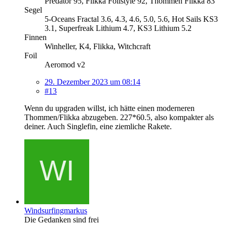
Predator 95, Flikka Foilstyle 92, Thommen Flikka 83
Segel
5-Oceans Fractal 3.6, 4.3, 4.6, 5.0, 5.6, Hot Sails KS3
3.1, Superfreak Lithium 4.7, KS3 Lithium 5.2
Finnen
Winheller, K4, Flikka, Witchcraft
Foil
Aeromod v2
29. Dezember 2023 um 08:14
#13
Wenn du upgraden willst, ich hätte einen moderneren
Thommen/Flikka abzugeben. 227*60.5, also kompakter als
deiner. Auch Singlefin, eine ziemliche Rakete.
Windsurfingmarkus
Die Gedanken sind frei