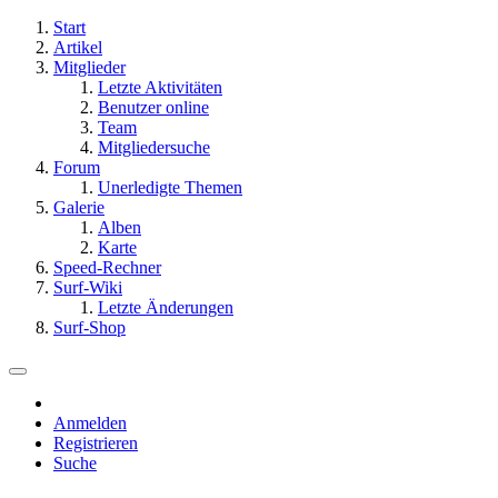
Start
Artikel
Mitglieder
Letzte Aktivitäten
Benutzer online
Team
Mitgliedersuche
Forum
Unerledigte Themen
Galerie
Alben
Karte
Speed-Rechner
Surf-Wiki
Letzte Änderungen
Surf-Shop
Anmelden
Registrieren
Suche