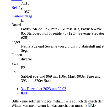
7.113
Beiträge
1.057
Karteneintrag
ja
Boards
Patrick f-Ride 125, Patrik F-Cross 103, Patrik f-Wave
85, Starboard Foil Freeride 75 (125l), Severne Predator
(95l)
Segel
Neil Pryde und Severne von 2.8 bis 7.5 abgestuft mit 9
Segel
Finnen
diverse
SUP
F2
Foil
Sabfoil 909 und 969 mit 110er Mast, 903er Fuse und
393 und 370er Stabi.
31. Dezember 2023 um 08:02
#48
Bitte keine solchen Videos mehr..... wie soll ich da durch den
Winter kommen, wenn ich das anschauen muss...?