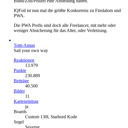
Bund/Zoll/Polizei eine Anstellung haben.
IQFoil ist nun mal die größte Konkurrenz zu Finslalom und
PWA.
Die PWA Profis sind doch alle Freelancer, mit mehr oder
weniger Absicherung für das Alter, oder Verletzung.
Totti-Amun
Sail your own way
Reaktionen
13.979
Punkte
230.889
Beiträge
40.500
Bilder
11
Karteneintrag
ja
Boards
Custom 130l, Starbord Kode
Segel
Severne