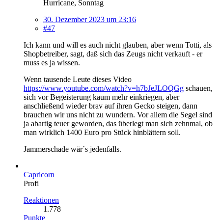
Hurricane, Sonntag
30. Dezember 2023 um 23:16
#47
Ich kann und will es auch nicht glauben, aber wenn Totti, als
Shopbetreiber, sagt, daß sich das Zeugs nicht verkauft - er
muss es ja wissen.
Wenn tausende Leute dieses Video
https://www.youtube.com/watch?v=h7bJeJLOQGg
schauen,
sich vor Begeisterung kaum mehr einkriegen, aber
anschließend wieder brav auf ihren Gecko steigen, dann
brauchen wir uns nicht zu wundern. Vor allem die Segel sind
ja abartig teuer geworden, das überlegt man sich zehnmal, ob
man wirklich 1400 Euro pro Stück hinblättern soll.
Jammerschade wär´s jedenfalls.
Capricorn
Profi
Reaktionen
1.778
Punkte