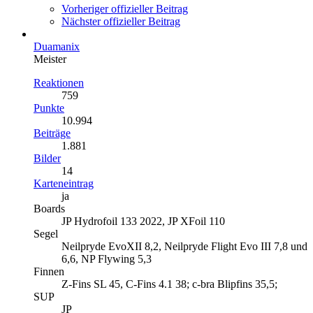
Vorheriger offizieller Beitrag
Nächster offizieller Beitrag
Duamanix
Meister
Reaktionen
759
Punkte
10.994
Beiträge
1.881
Bilder
14
Karteneintrag
ja
Boards
JP Hydrofoil 133 2022, JP XFoil 110
Segel
Neilpryde EvoXII 8,2, Neilpryde Flight Evo III 7,8 und
6,6, NP Flywing 5,3
Finnen
Z-Fins SL 45, C-Fins 4.1 38; c-bra Blipfins 35,5;
SUP
JP