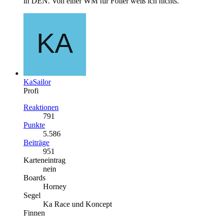
in DEN. Von einer WM für Foiler weiß ich nichts.
KaSailor
Profi
Reaktionen
791
Punkte
5.586
Beiträge
951
Karteneintrag
nein
Boards
Horney
Segel
Ka Race und Koncept
Finnen