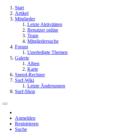
Start
Artikel
Mitglieder
Letzte Aktivitäten
Benutzer online
Team
Mitgliedersuche
Forum
Unerledigte Themen
Galerie
Alben
Karte
Speed-Rechner
Surf-Wiki
Letzte Änderungen
Surf-Shop
Anmelden
Registrieren
Suche