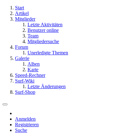
Start
Artikel
Mitglieder
Letzte Aktivitäten
Benutzer online
Team
Mitgliedersuche
Forum
Unerledigte Themen
Galerie
Alben
Karte
Speed-Rechner
Surf-Wiki
Letzte Änderungen
Surf-Shop
Anmelden
Registrieren
Suche