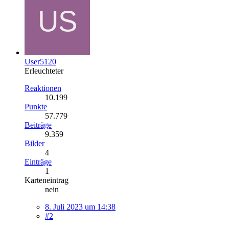
User5120
Erleuchteter
Reaktionen
10.199
Punkte
57.779
Beiträge
9.359
Bilder
4
Einträge
1
Karteneintrag
nein
8. Juli 2023 um 14:38
#2