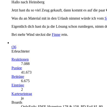
Hallo nach Heinsberg
Jetzt hast du so viel Zeug gekauft, dann kommt es auf die paar
Was du an Material mit in den Urlaub nimmst würde ich vom
S
Eigentlich dich hast du ja die Lösung schon rumliegen, nimm 
Bei mehr Wind steckst die
Finne
rein.
t36
Erleuchteter
Reaktionen
7.088
Punkte
41.673
Beiträge
6.675
Einträge
2
Karteneintrag
ja
Boards
OnlyFoils: FMX Hyperion 178 & 158, PD Foil SL 80