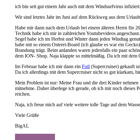
ich bin seit gut einem Jahr auch mit dem Windsurfvirus infiziert
Wir sind letztes Jahr im Juni auf dem Rückweg aus dem Urlaub
Habe mir dann nach dem Urlaub bei einem älteren Herrn für 200
Technik habe ich mir in zahlreichen Youtubevideos angeschaut.
Segel habe ich im Herbst und Winter dann jeden Windtag genu
habe mit so einem Osterei-Board (ich glaube es war ein Gecko
Brandung trägt. Beim anlanden waren jedenfalls ein paar schö
dem ION- Shop. Naja klappte so mittelmäßig. Da ich mit dem O
Im Februar habe ich mir dann ein
Foil
(Supercruiser) gekauft u
Da ich allerdings mit dem Supercruiser nicht so gut klarkam, bi
Mein Problem ist nur: Meine Frau und die drei Kinder nehmen in
mitnehme. Daher überlege ich gerade, ob ich mir noch dieses 
reichen.
Naja, ich freue mich auf viele weitere tolle Tage auf dem Wass
Viele Grüße
BigAL