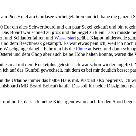
.
 am Pier-Hotel am Gardasee vorbeigefahren und ich habe die ganzen S
 Eur ein altes Schwertboard und ein paar Segel gekauft und bin regel
 Das Board war schnell zu groß und die Segel zu klein - also musste ne
tzt und Schlaufenfahren und
Wasserstart
geübt. Klappt mittlerweile gan
) und dem Beachbreak gekämpft. Es war etwas peinlich, weil ich noch 
ne Waschgänge dabei. "Fahr rein bis die
Finne
aufsetzt und dann schna
sterei und dem Chop aber auch keine Höhe halten konnte, waren die Was
nd es mal mit dem Rocketplus getestet. Ich war schon wieder angefixt. 
n ich auf das Gunfoil gewechselt, mit dem es bei mir deutlich besser p
 die Urlaube immer das halbe Haus mit. Platz ist also begrenzt. Ich wi
Penisboard (MB Board Bobcat) kaufe. Das soll für beide Disziplinen ga
er und hoffe, dass ich meine Kids irgendwann auch für den Sport begeis