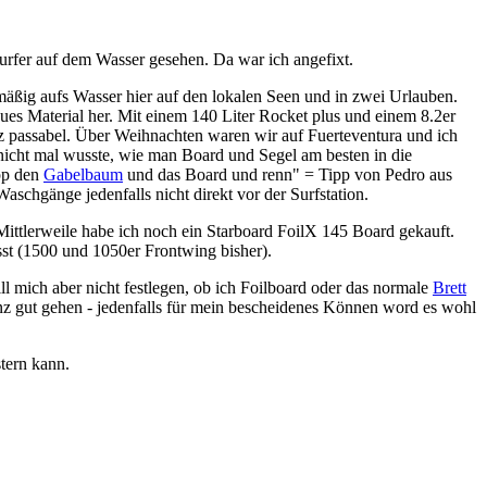
urfer auf dem Wasser gesehen. Da war ich angefixt.
mäßig aufs Wasser hier auf den lokalen Seen und in zwei Urlauben.
ues Material her. Mit einem 140 Liter Rocket plus und einem 8.2er
z passabel. Über Weihnachten waren wir auf Fuerteventura und ich
nicht mal wusste, wie man Board und Segel am besten in die
pp den
Gabelbaum
und das Board und renn" = Tipp von Pedro aus
chgänge jedenfalls nicht direkt vor der Surfstation.
Mittlerweile habe ich noch ein Starboard FoilX 145 Board gekauft.
asst (1500 und 1050er Frontwing bisher).
ll mich aber nicht festlegen, ob ich Foilboard oder das normale
Brett
nz gut gehen - jedenfalls für mein bescheidenes Können word es wohl
tern kann.