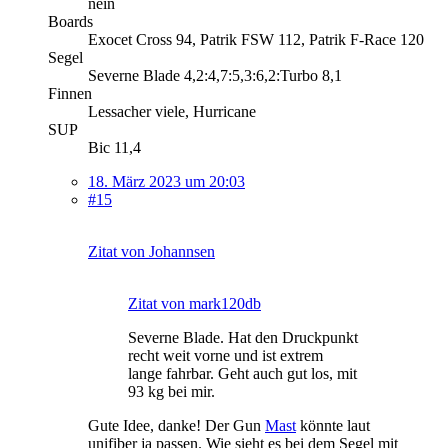
nein
Boards
Exocet Cross 94, Patrik FSW 112, Patrik F-Race 120
Segel
Severne Blade 4,2:4,7:5,3:6,2:Turbo 8,1
Finnen
Lessacher viele, Hurricane
SUP
Bic 11,4
18. März 2023 um 20:03
#15
Zitat von Johannsen
Zitat von mark120db
Severne Blade. Hat den Druckpunkt
recht weit vorne und ist extrem
lange fahrbar. Geht auch gut los, mit
93 kg bei mir.
Gute Idee, danke! Der Gun
Mast
könnte laut
unifiber ja passen. Wie sieht es bei dem Segel mit