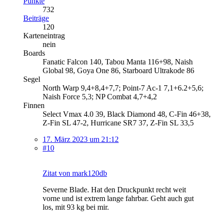
Punkte
732
Beiträge
120
Karteneintrag
nein
Boards
Fanatic Falcon 140, Tabou Manta 116+98, Naish
Global 98, Goya One 86, Starboard Ultrakode 86
Segel
North Warp 9,4+8,4+7,7; Point-7 Ac-1 7,1+6.2+5,6;
Naish Force 5,3; NP Combat 4,7+4,2
Finnen
Select Vmax 4.0 39, Black Diamond 48, C-Fin 46+38,
Z-Fin SL 47-2, Hurricane SR7 37, Z-Fin SL 33,5
17. März 2023 um 21:12
#10
Zitat von mark120db
Severne Blade. Hat den Druckpunkt recht weit
vorne und ist extrem lange fahrbar. Geht auch gut
los, mit 93 kg bei mir.