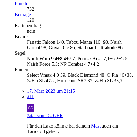
Punkte
732
Beiträge
120
Karteneintrag
nein
Boards
Fanatic Falcon 140, Tabou Manta 116+98, Naish
Global 98, Goya One 86, Starboard Ultrakode 86
Segel
North Warp 9,4+8,4+7,7; Point-7 Ac-1 7,1+6.2+5,6;
Naish Force 5,3; NP Combat 4,7+4,2
Finnen
Select Vmax 4.0 39, Black Diamond 48, C-Fin 46+38,
Z-Fin SL 47-2, Hurricane SR7 37, Z-Fin SL 33,5
17. März 2023 um 21:15
#11
Zitat von C - GER
Für den Lago könnte bei deinem
Mast
auch ein
Torro 5.3 gehen.