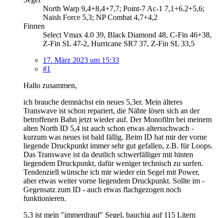
North Warp 9,4+8,4+7,7; Point-7 Ac-1 7,1+6.2+5,6;
Naish Force 5,3; NP Combat 4,7+4,2
Finnen
Select Vmax 4.0 39, Black Diamond 48, C-Fin 46+38,
Z-Fin SL 47-2, Hurricane SR7 37, Z-Fin SL 33,5
17. März 2023 um 15:33
#1
Hallo zusammen,
ich brauche demnächst ein neues 5,3er. Mein älteres
Transwave ist schon repariert, die Nähte lösen sich an der
betroffenen Bahn jetzt wieder auf. Der Monofilm bei meinem
alten North ID 5,4 ist auch schon etwas altersschwach -
kurzum was neues ist bald fällig. Beim ID hat mir der vorne
liegende Druckpunkt immer sehr gut gefallen, z.B. für Loops.
Das Transwave ist da deutlich schwerfälliger mit hinten
liegendem Druckpunkt, dafür weniger technisch zu surfen.
Tendenziell wünsche ich mir wieder ein Segel mit Power,
aber etwas weiter vorne liegendem Druckpunkt. Sollte im -
Gegensatz zum ID - auch etwas flachgezogen noch
funktionieren.
5,3 ist mein "immerdrauf" Segel, bauchig auf 115 Litern