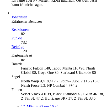
Ich fahre aber P7-Masten. RDM natürlich. Ob Gun passt
kann ich nicht sagen.
Johannsen
Erfahrener Benutzer
Reaktionen
82
Punkte
732
Beiträge
120
Karteneintrag
nein
Boards
Fanatic Falcon 140, Tabou Manta 116+98, Naish
Global 98, Goya One 86, Starboard Ultrakode 86
Segel
North Warp 9,4+8,4+7,7; Point-7 Ac-1 7,1+6.2+5,6;
Naish Force 5,3; NP Combat 4,7+4,2
Finnen
Select Vmax 4.0 39, Black Diamond 48, C-Fin 46+38,
Z-Fin SL 47-2, Hurricane SR7 37, Z-Fin SL 33,5
17. März 2023 um 16:34