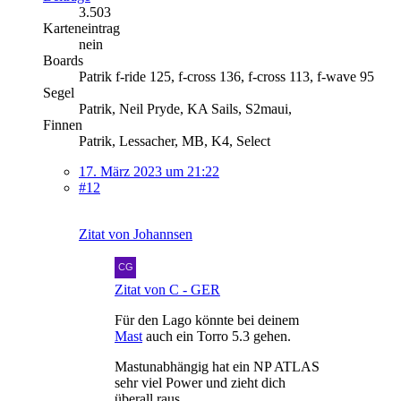
3.503
Karteneintrag
nein
Boards
Patrik f-ride 125, f-cross 136, f-cross 113, f-wave 95
Segel
Patrik, Neil Pryde, KA Sails, S2maui,
Finnen
Patrik, Lessacher, MB, K4, Select
17. März 2023 um 21:22
#12
Zitat von Johannsen
Zitat von C - GER
Für den Lago könnte bei deinem
Mast
auch ein Torro 5.3 gehen.
Mastunabhängig hat ein NP ATLAS
sehr viel Power und zieht dich
überall raus.