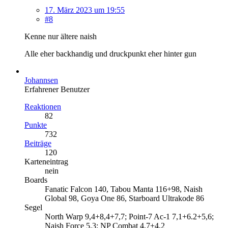
17. März 2023 um 19:55
#8
Kenne nur ältere naish
Alle eher backhandig und druckpunkt eher hinter gun
Johannsen
Erfahrener Benutzer
Reaktionen
82
Punkte
732
Beiträge
120
Karteneintrag
nein
Boards
Fanatic Falcon 140, Tabou Manta 116+98, Naish
Global 98, Goya One 86, Starboard Ultrakode 86
Segel
North Warp 9,4+8,4+7,7; Point-7 Ac-1 7,1+6.2+5,6;
Naish Force 5,3; NP Combat 4,7+4,2