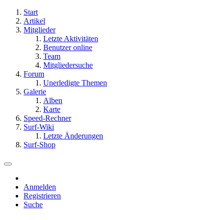
Start
Artikel
Mitglieder
Letzte Aktivitäten
Benutzer online
Team
Mitgliedersuche
Forum
Unerledigte Themen
Galerie
Alben
Karte
Speed-Rechner
Surf-Wiki
Letzte Änderungen
Surf-Shop
Anmelden
Registrieren
Suche