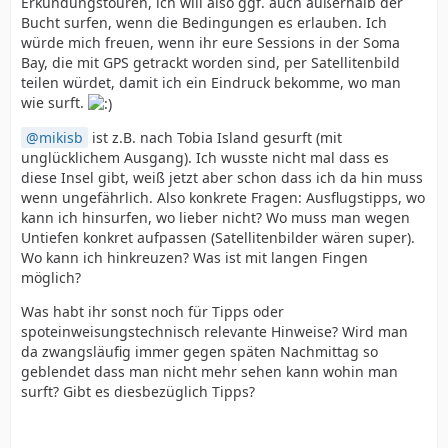
Erkundungstouren, ich will also ggf. auch außerhalb der
Bucht surfen, wenn die Bedingungen es erlauben. Ich
würde mich freuen, wenn ihr eure Sessions in der Soma
Bay, die mit GPS getrackt worden sind, per Satellitenbild
teilen würdet, damit ich ein Eindruck bekomme, wo man
wie surft.
mikisb
ist z.B. nach Tobia Island gesurft (mit
unglücklichem Ausgang). Ich wusste nicht mal dass es
diese Insel gibt, weiß jetzt aber schon dass ich da hin muss
wenn ungefährlich. Also konkrete Fragen: Ausflugstipps, wo
kann ich hinsurfen, wo lieber nicht? Wo muss man wegen
Untiefen konkret aufpassen (Satellitenbilder wären super).
Wo kann ich hinkreuzen? Was ist mit langen Fingen
möglich?
Was habt ihr sonst noch für Tipps oder
spoteinweisungstechnisch relevante Hinweise? Wird man
da zwangsläufig immer gegen späten Nachmittag so
geblendet dass man nicht mehr sehen kann wohin man
surft? Gibt es diesbezüglich Tipps?