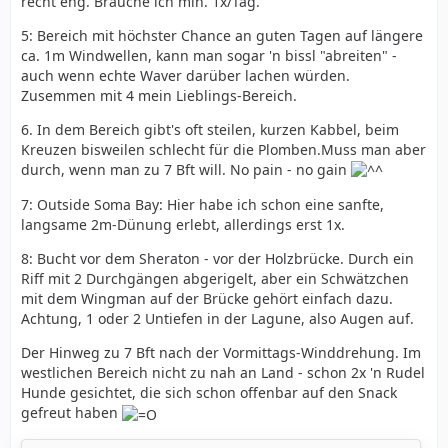
recht eng. Brauche ich min. 1x/Tag.
5: Bereich mit höchster Chance an guten Tagen auf längere
ca. 1m Windwellen, kann man sogar 'n bissl "abreiten" -
auch wenn echte Waver darüber lachen würden.
Zusemmen mit 4 mein Lieblings-Bereich.
6. In dem Bereich gibt's oft steilen, kurzen Kabbel, beim
Kreuzen bisweilen schlecht für die Plomben.Muss man aber
durch, wenn man zu 7 Bft will. No pain - no gain
7: Outside Soma Bay: Hier habe ich schon eine sanfte,
langsame 2m-Dünung erlebt, allerdings erst 1x.
8: Bucht vor dem Sheraton - vor der Holzbrücke. Durch ein
Riff mit 2 Durchgängen abgerigelt, aber ein Schwätzchen
mit dem Wingman auf der Brücke gehört einfach dazu.
Achtung, 1 oder 2 Untiefen in der Lagune, also Augen auf.
Der Hinweg zu 7 Bft nach der Vormittags-Winddrehung. Im
westlichen Bereich nicht zu nah an Land - schon 2x 'n Rudel
Hunde gesichtet, die sich schon offenbar auf den Snack
gefreut haben