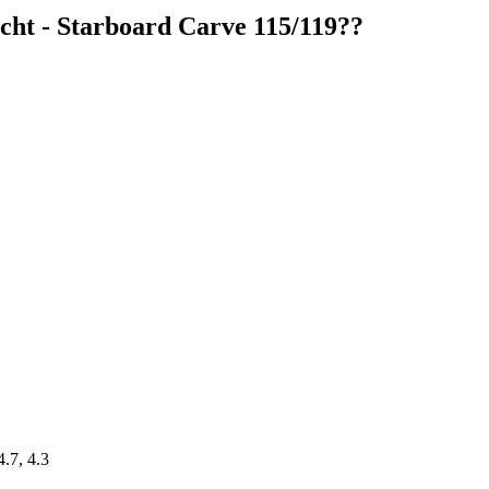
ucht - Starboard Carve 115/119??
4.7, 4.3