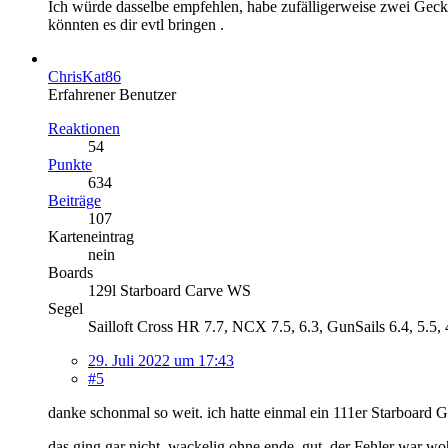
Ich würde dasselbe empfehlen, habe zufälligerweise zwei Geck
könnten es dir evtl bringen .
ChrisKat86
Erfahrener Benutzer
Reaktionen
54
Punkte
634
Beiträge
107
Karteneintrag
nein
Boards
129l Starboard Carve WS
Segel
Sailloft Cross HR 7.7, NCX 7.5, 6.3, GunSails 6.4, 5.5, 
29. Juli 2022 um 17:43
#5
danke schonmal so weit. ich hatte einmal ein 111er Starboard G
das ging gar nicht. wackelig ohne ende. gut, der Fehler war w