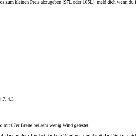
os zum kleinen Preis abzugeben (97L oder 105L), meld dich wenn du in
4.7, 4.3
o mit 67er Breite bei sehr wenig Wind getestet.
ohl, dass an dem Tag fast gar kein Wind war und damit das Ding gar ni