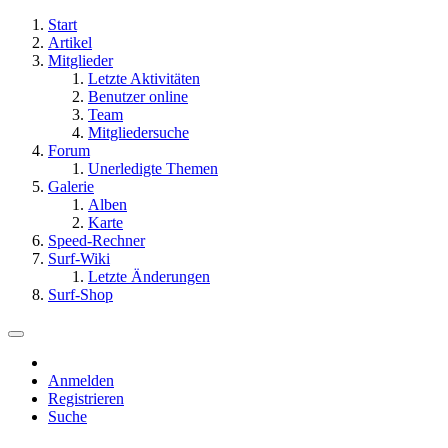
Start
Artikel
Mitglieder
Letzte Aktivitäten
Benutzer online
Team
Mitgliedersuche
Forum
Unerledigte Themen
Galerie
Alben
Karte
Speed-Rechner
Surf-Wiki
Letzte Änderungen
Surf-Shop
Anmelden
Registrieren
Suche