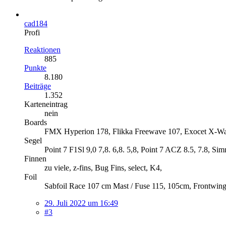
cad184
Profi
Reaktionen
885
Punkte
8.180
Beiträge
1.352
Karteneintrag
nein
Boards
FMX Hyperion 178, Flikka Freewave 107, Exocet X-Wa
Segel
Point 7 F1Sl 9,0 7,8. 6,8. 5,8, Point 7 ACZ 8.5, 7.8, S
Finnen
zu viele, z-fins, Bug Fins, select, K4,
Foil
Sabfoil Race 107 cm Mast / Fuse 115, 105cm, Frontwing
29. Juli 2022 um 16:49
#3