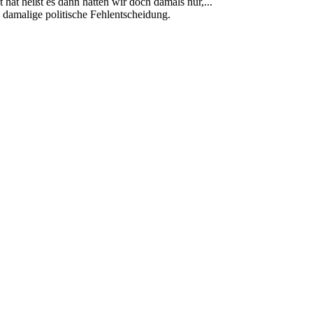
hat heißt es dann hätten wir doch damals nur,...
 damalige politische Fehlentscheidung.