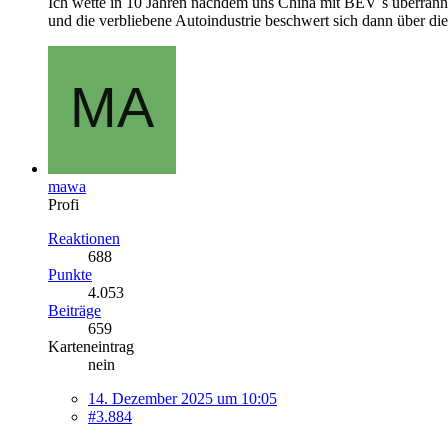
Ich wette in 10 Jahren nachdem uns China mit BEV´s überrannt 
und die verbliebene Autoindustrie beschwert sich dann über die
mawa
Profi
Reaktionen
688
Punkte
4.053
Beiträge
659
Karteneintrag
nein
14. Dezember 2025 um 10:05
#3.884