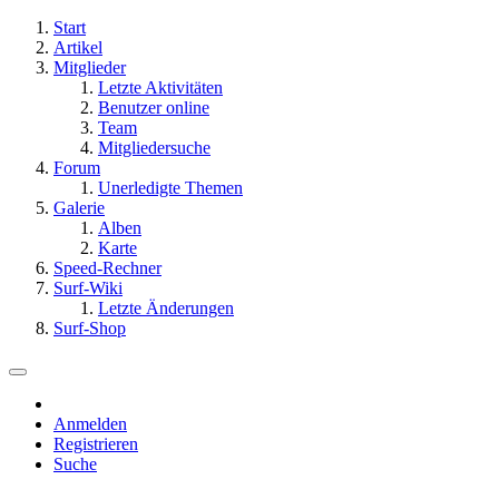
Start
Artikel
Mitglieder
Letzte Aktivitäten
Benutzer online
Team
Mitgliedersuche
Forum
Unerledigte Themen
Galerie
Alben
Karte
Speed-Rechner
Surf-Wiki
Letzte Änderungen
Surf-Shop
Anmelden
Registrieren
Suche