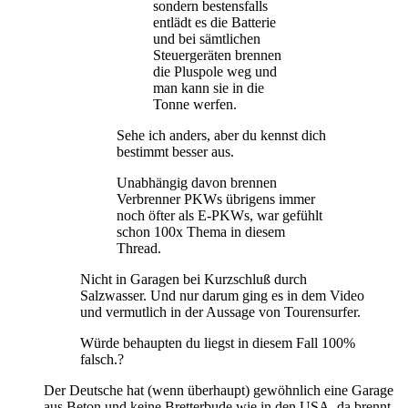
sondern bestensfalls
entlädt es die Batterie
und bei sämtlichen
Steuergeräten brennen
die Pluspole weg und
man kann sie in die
Tonne werfen.
Sehe ich anders, aber du kennst dich
bestimmt besser aus.
Unabhängig davon brennen
Verbrenner PKWs übrigens immer
noch öfter als E-PKWs, war gefühlt
schon 100x Thema in diesem
Thread.
Nicht in Garagen bei Kurzschluß durch
Salzwasser. Und nur darum ging es in dem Video
und vermutlich in der Aussage von Tourensurfer.
Würde behaupten du liegst in diesem Fall 100%
falsch.?
Der Deutsche hat (wenn überhaupt) gewöhnlich eine Garage
aus Beton und keine Bretterbude wie in den USA, da brennt