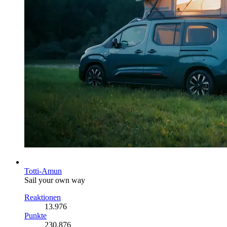
Totti-Amun
Sail your own way
Reaktionen
13.976
Punkte
230.876