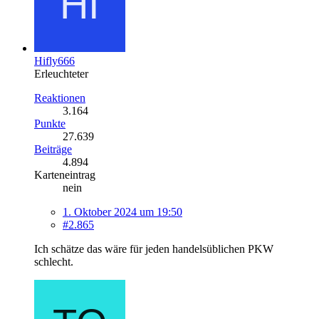
Hifly666
Erleuchteter
Reaktionen
3.164
Punkte
27.639
Beiträge
4.894
Karteneintrag
nein
1. Oktober 2024 um 19:50
#2.865
Ich schätze das wäre für jeden handelsüblichen PKW
schlecht.