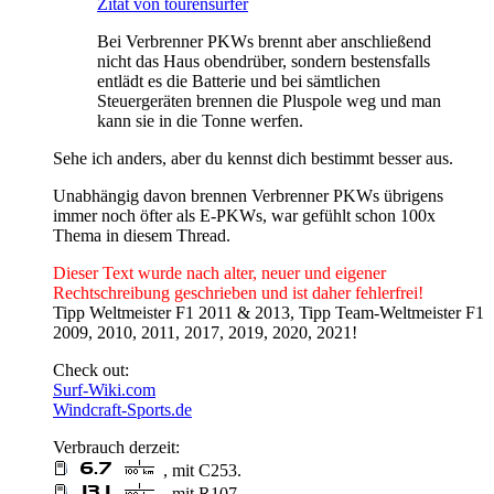
Zitat von tourensurfer
Bei Verbrenner PKWs brennt aber anschließend
nicht das Haus obendrüber, sondern bestensfalls
entlädt es die Batterie und bei sämtlichen
Steuergeräten brennen die Pluspole weg und man
kann sie in die Tonne werfen.
Sehe ich anders, aber du kennst dich bestimmt besser aus.
Unabhängig davon brennen Verbrenner PKWs übrigens
immer noch öfter als E-PKWs, war gefühlt schon 100x
Thema in diesem Thread.
Dieser Text wurde nach alter, neuer und eigener
Rechtschreibung geschrieben und ist daher fehlerfrei!
Tipp Weltmeister F1 2011 & 2013, Tipp Team-Weltmeister F1
2009, 2010, 2011, 2017, 2019, 2020, 2021!
Check out:
Surf-Wiki.com
Windcraft-Sports.de
Verbrauch derzeit:
, mit C253.
, mit R107.