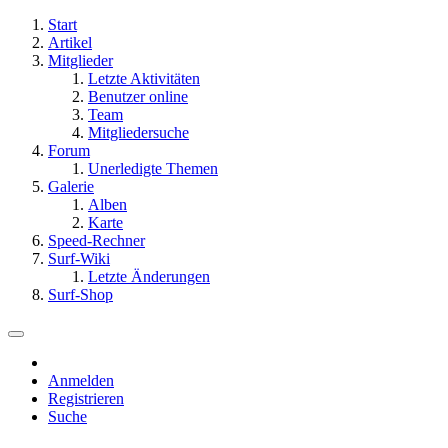
Start
Artikel
Mitglieder
Letzte Aktivitäten
Benutzer online
Team
Mitgliedersuche
Forum
Unerledigte Themen
Galerie
Alben
Karte
Speed-Rechner
Surf-Wiki
Letzte Änderungen
Surf-Shop
Anmelden
Registrieren
Suche