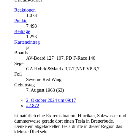
Reaktionen
1.073
Punkte
7.498
Beiträge
1.253
Karteneintrag
ja
Boards
AV-Board 127+107, PD F-Race 140
Segel
GA Hybrid&Matrix 3,7-7,7/NP V8 8,7
Foil
Severne Red Wing
Geburtstag
7. August 1963 (63)
2. Oktober 2024 um 09:17
#2.872
ist natürlich eine Extremsituation. Hurrikan, Salzwasser und
dummerweise gerade dort einen Tesla in Bretterbude.
Denke ein abgefackelter Tesla dürfte in dieser Region das
kleinste Übel sein,...