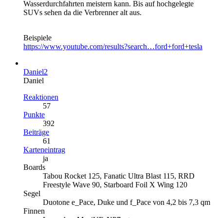
Wasserdurchfahrten meistern kann. Bis auf hochgelegte
SUVs sehen da die Verbrenner alt aus.
Beispiele
https://www.youtube.com/results?search…ford+ford+tesla
Daniel2
Daniel
Reaktionen
57
Punkte
392
Beiträge
61
Karteneintrag
ja
Boards
Tabou Rocket 125, Fanatic Ultra Blast 115, RRD
Freestyle Wave 90, Starboard Foil X Wing 120
Segel
Duotone e_Pace, Duke und f_Pace von 4,2 bis 7,3 qm
Finnen