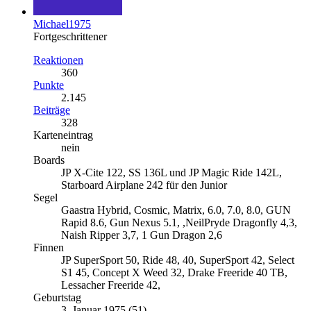
Michael1975
Fortgeschrittener
Reaktionen
360
Punkte
2.145
Beiträge
328
Karteneintrag
nein
Boards
JP X-Cite 122, SS 136L und JP Magic Ride 142L,
Starboard Airplane 242 für den Junior
Segel
Gaastra Hybrid, Cosmic, Matrix, 6.0, 7.0, 8.0, GUN
Rapid 8.6, Gun Nexus 5.1, ,NeilPryde Dragonfly 4,3,
Naish Ripper 3,7, 1 Gun Dragon 2,6
Finnen
JP SuperSport 50, Ride 48, 40, SuperSport 42, Select
S1 45, Concept X Weed 32, Drake Freeride 40 TB,
Lessacher Freeride 42,
Geburtstag
3. Januar 1975 (51)