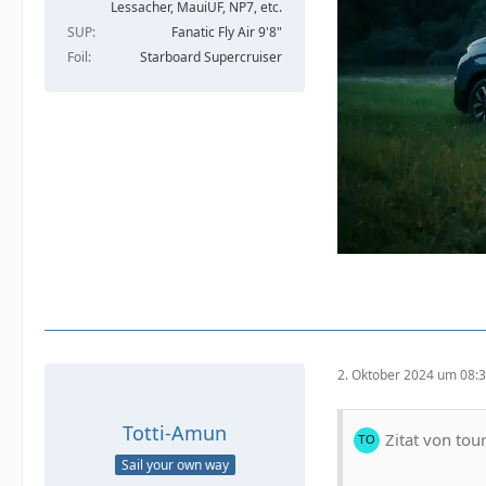
Lessacher, MauiUF, NP7, etc.
SUP
Fanatic Fly Air 9'8"
Foil
Starboard Supercruiser
2. Oktober 2024 um 08:
Totti-Amun
Zitat von tou
Sail your own way