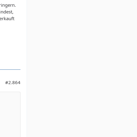
ringern.
indest,
erkauft
#2.864