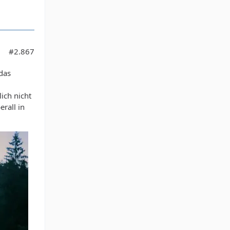
#2.867
das
ich nicht
rall in