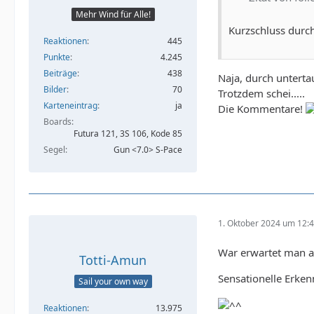
Mehr Wind für Alle!
Kurzschluss durc
Reaktionen
445
Punkte
4.245
Beiträge
438
Naja, durch unterta
Bilder
70
Trotzdem schei.....
Karteneintrag
ja
Die Kommentare!
Boards
Futura 121, 3S 106, Kode 85
Segel
Gun <7.0> S-Pace
1. Oktober 2024 um 12:
War erwartet man au
Totti-Amun
Sensationelle Erkenn
Sail your own way
Reaktionen
13.975