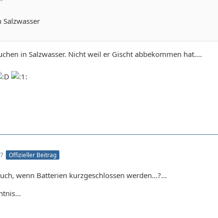
h Salzwasser
uchen in Salzwasser. Nicht weil er Gischt abbekommen hat....
47
Offizieller Beitrag
ch, wenn Batterien kurzgeschlossen werden...?...
tnis...