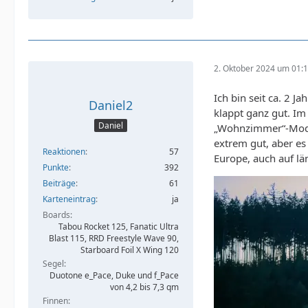
2. Oktober 2024 um 01:
Ich bin seit ca. 2 J
Daniel2
klappt ganz gut. Im
Daniel
„Wohnzimmer“-Modul 
extrem gut, aber es
Reaktionen
57
Europe, auch auf lä
Punkte
392
Beiträge
61
Karteneintrag
ja
Boards
Tabou Rocket 125, Fanatic Ultra
Blast 115, RRD Freestyle Wave 90,
Starboard Foil X Wing 120
Segel
Duotone e_Pace, Duke und f_Pace
von 4,2 bis 7,3 qm
Finnen