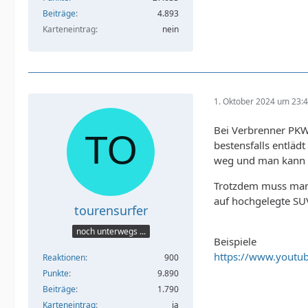
Beiträge
4.893
Karteneintrag
nein
1. Oktober 2024 um 23:
Bei Verbrenner PKW
bestensfalls entläd
weg und man kann s
Trotzdem muss man 
auf hochgelegte SUV
tourensurfer
noch unterwegs ...
Beispiele
https://www.youtub
Reaktionen
900
Punkte
9.890
Beiträge
1.790
Karteneintrag
ja