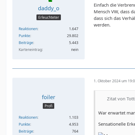
Einfach die Verbre
daddy_o
Mensch VW, dass da
Erleuchteter
dass sich das Verhä
werden.
Reaktionen
1.647
Punkte
29.802
Beiträge
5.443
Karteneintrag
nein
1. Oktober 2024 um 19:
foiler
Zitat von Tot
Profi
War erwartet man 
Reaktionen
1.103
Sensationelle Erke
Punkte
4.953
Beiträge
764