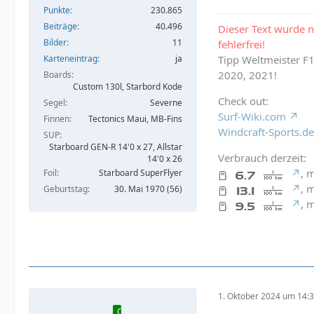
Punkte
230.865
Beiträge
40.496
Dieser Text wurde n
Bilder
11
fehlerfrei!
Karteneintrag
ja
Tipp Weltmeister F
2020, 2021!
Boards
Custom 130l, Starbord Kode
Check out:
Segel
Severne
Surf-Wiki.com
Finnen
Tectonics Maui, MB-Fins
Windcraft-Sports.de
SUP
Starboard GEN-R 14'0 x 27, Allstar
Verbrauch derzeit:
14'0 x 26
, 
Foil
Starboard SuperFlyer
, 
Geburtstag
30. Mai 1970 (56)
, 
1. Oktober 2024 um 14:
Online