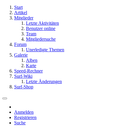
Start
Artikel
Mitglieder
Letzte Aktivitäten
Benutzer online
Team
Mitgliedersuche
Forum
Unerledigte Themen
Galerie
Alben
Karte
Speed-Rechner
Surf-Wiki
Letzte Änderungen
Surf-Shop
Anmelden
Registrieren
Suche