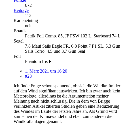
Punkte
672
Beiträge
112
Karteneintrag
nein
Boards
Patrik Foil Comp. 85, JP FSW 102 L, Starboard 74 L
Segel
7,8 Maui Sails Eagle FR, 6,8 Point 7 F1 SL, 5,3 Gun
Sails Torro, 4,5 und 3,7 Gun Seal
Foil
Phantom Iris R
1. März 2021 um 16:20
#28
Ich finde Frage schon spannend, ob sich die Windkrafträder
auf den Wind signifikant auswirken. Ich bin zwar auch kein
Meteorologe, allerdings ist die Argumentation meiner
Meinung nach nicht schlüssig. Die in dem von Brigge
verlinkten Artikel zitierten Studien geben eine Reduzierung
des Windes im Laufe der letzten Jahre an. Als Grund wird
zum einen der Klimawandel und eben zum anderen die
Windkraftanlagen genannt.