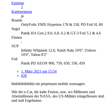
Einträge
2
Karteneintrag
ja
Boards
OnlyFoils: FMX Hyperion 178 & 158, PD Foil SL 80
Segel
Patrik HA Gen.2 8.0, 6.8, 6.2 & GT-3 Foil 5.2 & 4.6
Finnen
-
SUP
Infinity Whiplash 12.6, Naish Nalu 10'6'', Oxbow
10'0'', Tabou 8'2''
Foil
Patrik PD AEON 900, 750, 650, 550, 450
1. März 2021 um 15:54
#26
hhihihihihihihii ein perpetuum mobile sozusagen.
Wie der e-Cat, die kalte Fusion, usw. wo Millionen und
Abermillionen der NASA, des US-Militärs reingeflossen sind
und null Ergebnisse.