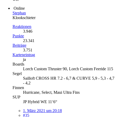
Online
Stephan
Klookschieter
Reaktionen
3.946
Punkte
23.341
Beiträge
3.751
Karteneintrag
ja
Boards
Lorch Custom Thruster 90, Lorch Custom Feeride 115
Segel
Sailloft CROSS HR 7.2 - 6,7 & CURVE 5,9 - 5,3 - 4,7
- 4,2
Finnen
Hurricane, Select, Maui Ultra Fins
SUP
JP Hybrid WE 11‘6“
1. März 2021 um 20:18
#35