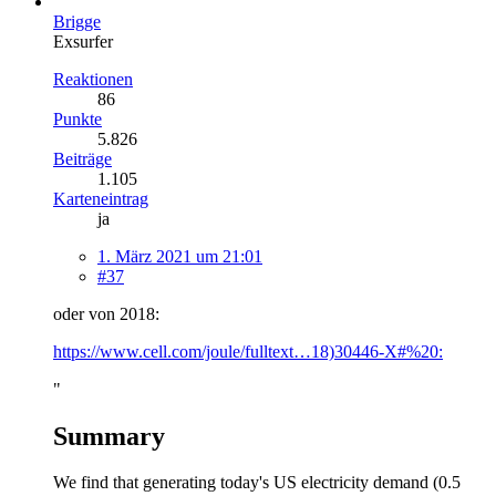
Brigge
Exsurfer
Reaktionen
86
Punkte
5.826
Beiträge
1.105
Karteneintrag
ja
1. März 2021 um 21:01
#37
oder von 2018:
https://www.cell.com/joule/fulltext…18)30446-X#%20:
"
Summary
We find that generating today's US electricity demand (0.5