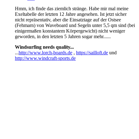
Hmm, ich finde das ziemlich stränge. Habe mir mal meine
Exeltabelle der letzten 12 Jahre angesehen. Ist jetzt sicher
nicht repräsentativ, aber die Einsatztage auf der Ostsee
(Fehmarn) von Waveboard und Segeln unter 5,5 qm sind (bei
einigermaßen konstantem Körpergewicht) nicht weniger
geworden, in den letzten 5 Jahren sogar mehr......
Windsurfing needs quality...
...
http://www.lorch-boards.de
,
https://sailloft.de
und
http://www.windcraft-sports.de