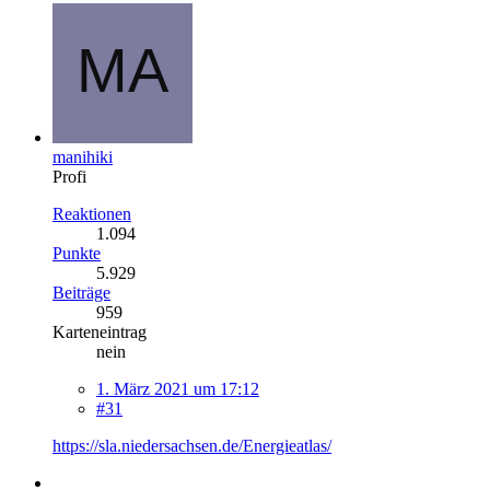
manihiki
Profi
Reaktionen
1.094
Punkte
5.929
Beiträge
959
Karteneintrag
nein
1. März 2021 um 17:12
#31
https://sla.niedersachsen.de/Energieatlas/