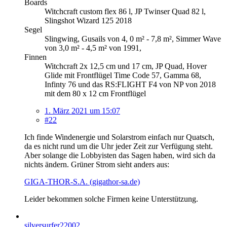
Boards
Witchcraft custom flex 86 l, JP Twinser Quad 82 l,
Slingshot Wizard 125 2018
Segel
Slingwing, Gusails von 4, 0 m² - 7,8 m², Simmer Wave
von 3,0 m² - 4,5 m² von 1991,
Finnen
Witchcraft 2x 12,5 cm und 17 cm, JP Quad, Hover
Glide mit Frontflügel Time Code 57, Gamma 68,
Infinty 76 und das RS:FLIGHT F4 von NP von 2018
mit dem 80 x 12 cm Frontflügel
1. März 2021 um 15:07
#22
Ich finde Windenergie und Solarstrom einfach nur Quatsch,
da es nicht rund um die Uhr jeder Zeit zur Verfügung steht.
Aber solange die Lobbyisten das Sagen haben, wird sich da
nichts ändern. Grüner Strom sieht anders aus:
GIGA-THOR-S.A. (gigathor-sa.de)
Leider bekommen solche Firmen keine Unterstützung.
silversurfer22002