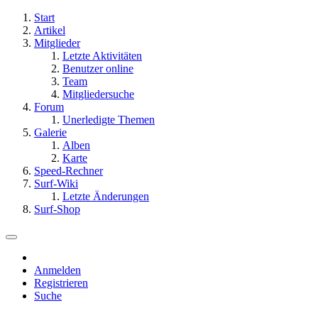
Start
Artikel
Mitglieder
Letzte Aktivitäten
Benutzer online
Team
Mitgliedersuche
Forum
Unerledigte Themen
Galerie
Alben
Karte
Speed-Rechner
Surf-Wiki
Letzte Änderungen
Surf-Shop
Anmelden
Registrieren
Suche