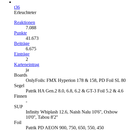
t36
Erleuchteter
Reaktionen
7.088
Punkte
41.673
Beiträge
6.675
Einträge
2
Karteneintrag
ja
Boards
OnlyFoils: FMX Hyperion 178 & 158, PD Foil SL 80
Segel
Patrik HA Gen.2 8.0, 6.8, 6.2 & GT-3 Foil 5.2 & 4.6
Finnen
-
SUP
Infinity Whiplash 12.6, Naish Nalu 10'6'', Oxbow
10'0'', Tabou 8'2''
Foil
Patrik PD AEON 900, 750, 650, 550, 450